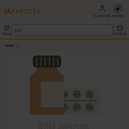
Kundklubb
Recept
Sök
Meny
Varukorg
Hem
Hoppa över Lista
Lista: . Innehåller 1 objekt.