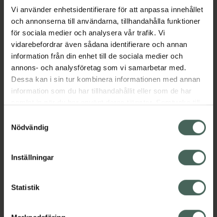
Vi använder enhetsidentifierare för att anpassa innehållet
och annonserna till användarna, tillhandahålla funktioner
Aktuella erbjudanden
för sociala medier och analysera vår trafik. Vi
vidarebefordrar även sådana identifierare och annan
Beskrivning
Dölj
information från din enhet till de sociala medier och
annons- och analysföretag som vi samarbetar med.
EAN:
07350124337852
Dessa kan i sin tur kombinera informationen med annan
information som du har tillhandahållit eller som de har
samlat in när du har använt deras tjänster. Samtycke till
cookies är frivilligt och du kan när som helst ändra eller
Samtyckesval
återkalla ditt samtycke via webbplatsens
Nödvändig
cookieinställningar. Ett återkallat samtycke påverkar inte
Kronans Apotek finns här för dig. Du hittar oss från Skåne i
lagligheten av behandling som skett innan återkallelsen.
Inställningar
syd till Lappland i norr, och online i mobilen och på
datorn. Oavsett vem du är så är det vårt uppdrag att
hjälpa just dig att må lite bättre. Välkommen att prata
Statistik
med oss.