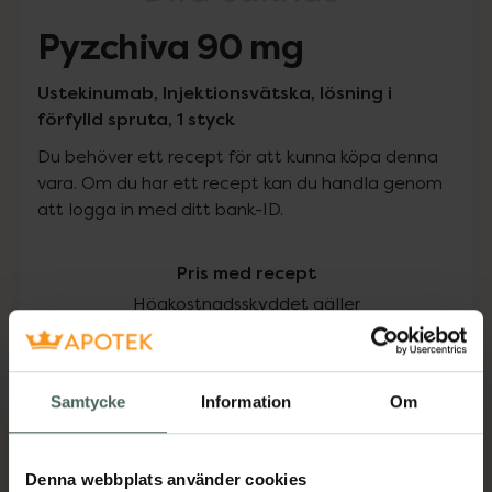
Pyzchiva 90 mg
Ustekinumab, Injektionsvätska, lösning i
förfylld spruta, 1 styck
Du behöver ett recept för att kunna köpa denna
vara. Om du har ett recept kan du handla genom
att logga in med ditt bank-ID.
Pris med recept
Högkostnadsskyddet gäller
5890,75 kr
Samtycke
Information
Om
I apotek:
5890,75 kr
Köp via ditt recept
Denna webbplats använder cookies