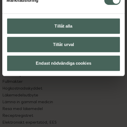
Marknadsföring
Kundservice
Kontakta oss
Vanliga frågor
Hitta apotek
Tillåt alla
Handla tryggt
Leverans, betalning och retur
Kundklubb
Tillåt urval
Sajtens tillgänglighet
App
Endast nödvändiga cookies
Köpvillkor
Om recept och läkemedel
Fullmakter
Högkostnadsskyddet
Läkemedelsutbyte
Lämna in gammal medicin
Resa med läkemedel
Receptregistret
Elektroniskt expertstöd, EES