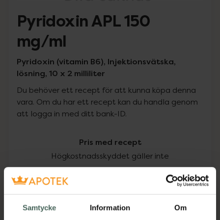
Pyridoxin APL 150
mg/ml
Pyridoxin (vitamin B6), Injektionsvätska,
lösning, 10 x 2 milliliter
Du behöver ett recept för att kunna köpa denna
vara. Om du har ett recept kan du handla genom
att logga in med ditt bank-ID.
Pris med recept
Högkostnadsskyddet gäller inte
1767,18 kr
I apotek:
1767,18 kr
Samtycke
Information
Om