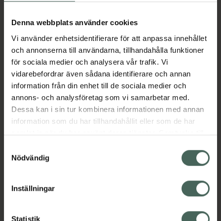
Köp via ditt recept
Denna webbplats använder cookies
Vi använder enhetsidentifierare för att anpassa innehållet
Aktuella erbjudanden
och annonserna till användarna, tillhandahålla funktioner
för sociala medier och analysera vår trafik. Vi
Beskrivning
Dölj
vidarebefordrar även sådana identifierare och annan
information från din enhet till de sociala medier och
annons- och analysföretag som vi samarbetar med.
Läs alltid bipacksedeln innan
Dessa kan i sin tur kombinera informationen med annan
användning.
information som du har tillhandahållit eller som de har
samlat in när du har använt deras tjänster. Samtycke till
EAN:
07313273477169
cookies är frivilligt och du kan när som helst ändra eller
Samtyckesval
återkalla ditt samtycke via webbplatsens
Nödvändig
cookieinställningar. Ett återkallat samtycke påverkar inte
lagligheten av behandling som skett innan återkallelsen.
Inställningar
Kronans Apotek finns här för dig. Du hittar oss från Skåne i
Statistik
syd till Lappland i norr, och online i mobilen och på