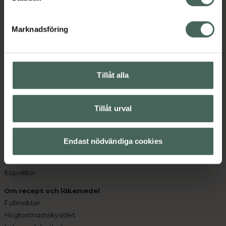
datorn. Oavsett vem du är så är det vårt uppdrag att
hjälpa just dig att må lite bättre. Välkommen att prata
Marknadsföring
med oss.
Kundservice
Tillåt alla
Kontakta oss
Vanliga frågor
Hitta apotek
Tillåt urval
Handla tryggt
Leverans, betalning och retur
Kundklubb
Endast nödvändiga cookies
Sajtens tillgänglighet
App
Köpvillkor
Om recept och läkemedel
Fullmakter
Högkostnadsskyddet