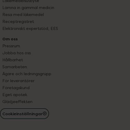
Läkemedelsutbyte
Lämna in gammal medicin
Resa med läkemedel
Receptregistret
Elektroniskt expertstöd, EES
Om oss
Pressrum
Jobba hos oss
Hållbarhet
Samarbeten
Ägare och ledningsgrupp
För leverantörer
Företagskund
Eget apotek
Glädjeeffekten
Cookieinställningar