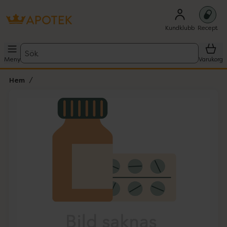
Kundklubb
Recept
Sök
Meny
Varukorg
Hem
Hoppa över Lista
Lista: . Innehåller 1 objekt.