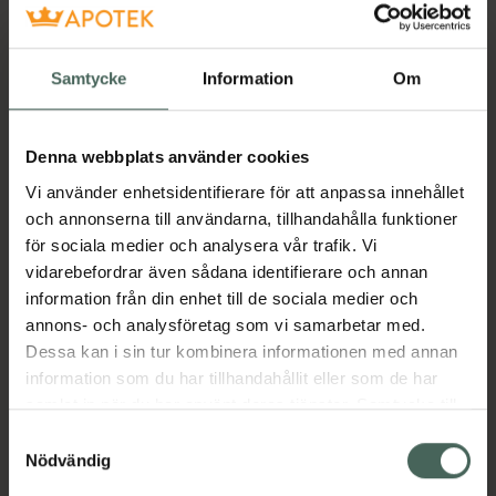
Kosttillskott. Rekommenderad
daglig dos bör inte överskridas.
Samtycke
Information
Om
Kosttillskott bör inte ersätta en
varierad kost och en hälsosam
livsstil. Förvaras utom räckhåll för
Denna webbplats använder cookies
små barn.
Vi använder enhetsidentifierare för att anpassa innehållet
Puori Multivitamin & Mineraler är en vegansk
och annonserna till användarna, tillhandahålla funktioner
multivitamin med mineraler. Den är
för sociala medier och analysera vår trafik. Vi
framtagen för att komplettera en
vidarebefordrar även sådana identifierare och annan
växtbaserad kost
information från din enhet till de sociala medier och
Jämförpris
5,60 kr
/
st
annons- och analysföretag som vi samarbetar med.
Dessa kan i sin tur kombinera informationen med annan
EAN:
05710789003509
information som du har tillhandahållit eller som de har
Kategorier:
samlat in när du har använt deras tjänster. Samtycke till
Kost och hälsa
Kosttillskott
Kosttillskott
cookies är frivilligt och du kan när som helst ändra eller
Samtyckesval
Veganskt kosttillskott
återkalla ditt samtycke via webbplatsens
Nödvändig
Veganskt kosttillskott
cookieinställningar. Ett återkallat samtycke påverkar inte