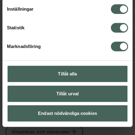
Vitaminer och mineraler
lagligheten av behandling som skett innan återkallelsen.
Inställningar
Vitaminer och mineraler
Statistik
Innehåll
Visa
Marknadsföring
Instruktioner
Visa
Tillåt alla
Upptäck flera produkter inom
Tillåt urval
Kost och hälsa
Kosttillskott
Kosttillskott
Veganskt kosttillskott
Endast nödvändiga cookies
Veganskt kosttillskott
Vitaminer och mineraler