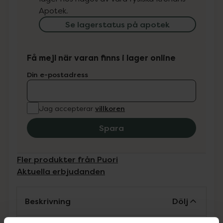
Apotek.
Se lagerstatus på apotek
Få mejl när varan finns i lager online
Din e-postadress
villkoren
Jag accepterar
Spara
Fler produkter från Puori
Aktuella erbjudanden
Beskrivning
Dölj