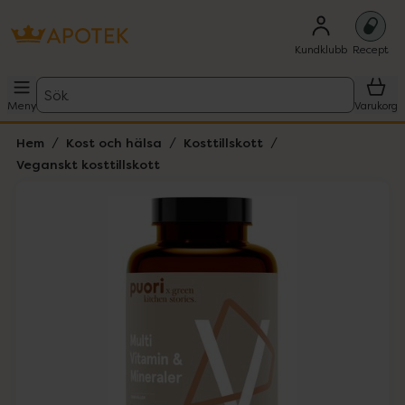
Kundklubb
Recept
Sök
Meny
Varukorg
Hem
Kost och hälsa
Kosttillskott
Veganskt kosttillskott
Hoppa över Lista
Lista: . Innehåller 1 objekt.