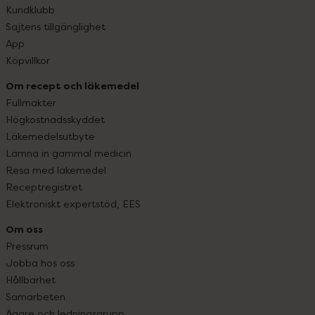
Kundklubb
Sajtens tillgänglighet
App
Köpvillkor
Om recept och läkemedel
Fullmakter
Högkostnadsskyddet
Läkemedelsutbyte
Lämna in gammal medicin
Resa med läkemedel
Receptregistret
Elektroniskt expertstöd, EES
Om oss
Pressrum
Jobba hos oss
Hållbarhet
Samarbeten
Ägare och ledningsgrupp