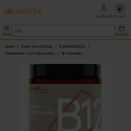
Kundklubb
Recept
Sök
Meny
Varukorg
Hem
Kost och hälsa
Kosttillskott
Vitaminer och mineraler
B-vitamin
Hoppa över Lista
Lista: . Innehåller 1 objekt.