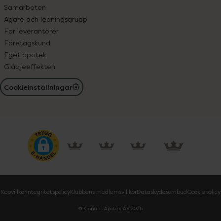
Samarbeten
Ägare och ledningsgrupp
För leverantörer
Företagskund
Eget apotek
Glädjeeffekten
Cookieinställningar
Köpvillkor
Integritetspolicy
Klubbens medlemsvillkor
Dataskyddsombud
Cookiepolicy
© Kronans Apotek AB
2026