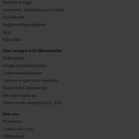
Handla tryggt
Leverans, betalning och retur
Kundklubb
Sajtens tillgänglighet
App
Köpvillkor
Om recept och läkemedel
Fullmakter
Högkostnadsskyddet
Läkemedelsutbyte
Lämna in gammal medicin
Resa med läkemedel
Receptregistret
Elektroniskt expertstöd, EES
Om oss
Pressrum
Jobba hos oss
Hållbarhet