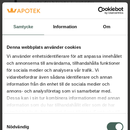
daglig dos bör inte överskridas.
Kosttillskott bör inte ersätta en
varierad kost och en hälsosam
livsstil. Förvaras utom räckhåll för
Samtycke
Information
Om
små barn.
Produkten innehåller sötningsmedel
Denna webbplats använder cookies
Lättupptagligt B12 med nordiska vilda blåbär
Vi använder enhetsidentifierare för att anpassa innehållet
Det här tillskottet använder en lättupptaglig
och annonserna till användarna, tillhandahålla funktioner
form av Vitamin B12 blandat med
för sociala medier och analysera vår trafik. Vi
handplockade vilda nordiska blåbär fulla med
vidarebefordrar även sådana identifierare och annan
naturliga flavonider och en fräsch bärsmak. Ta
information från din enhet till de sociala medier och
den direkt från stickan, strö den på din frukost
annons- och analysföretag som vi samarbetar med.
eller häll i en smoothie.
Dessa kan i sin tur kombinera informationen med annan
Jämförpris
14,92 kr
/
st
information som du har tillhandahållit eller som de har
samlat in när du har använt deras tjänster. Samtycke till
EAN:
05710789003592
cookies är frivilligt och du kan när som helst ändra eller
Samtyckesval
Kategorier:
återkalla ditt samtycke via webbplatsens
Nödvändig