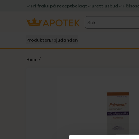
Fri frakt på receptbelagt
Brett utbud
Hälsos
Sök
Produkter
Erbjudanden
Hem
Hoppa över Lista
Lista: . Innehåller 1 objekt.