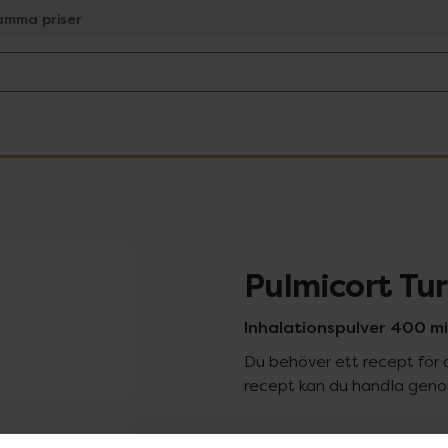
amma priser
Pulmicort Tu
Inhalationspulver 400 m
Du behöver ett recept för 
recept kan du handla genom
Pr