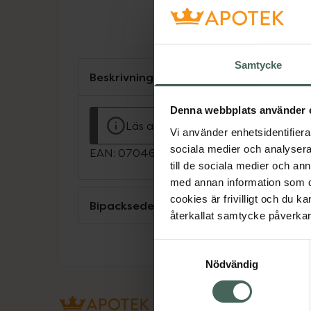
Samtycke
Beskrivning
Denna webbplats använder 
Läs alltid bipacksedeln innan använ
Vi använder enhetsidentifierar
sociala medier och analysera 
EAN:
07046263827704
till de sociala medier och a
med annan information som du 
cookies är frivilligt och du k
Bipacksedel från FASS
återkallat samtycke påverkar 
Samtyckesval
Nödvändig