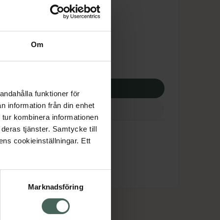
tnadsskyddet gäller
,98 kr
Om
potek:
455,98 kr
p via ditt recept
andahålla funktioner för
n information från din enhet
 tur kombinera informationen
deras tjänster. Samtycke till
ens cookieinställningar. Ett
Marknadsföring
cept och läkemedel
Om oss