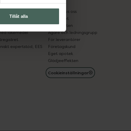
kter
Pressrum
tnadsskyddet
Jobba hos oss
Tillåt alla
edelsutbyte
Hållbarhet
in gammal medicin
Samarbeten
med läkemedel
Ägare och ledningsgrupp
registret
För leverantörer
oniskt expertstöd, EES
Företagskund
Eget apotek
Glädjeeffekten
Cookieinställningar