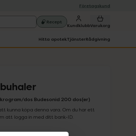
Företagskund
Recept
Kundklubb
Varukorg
Hitta apotek
Tjänster
Rådgivning
rbuhaler
ikrogram/dos Budesonid 200 dos(er)
att kunna köpa denna vara. Om du har ett
 att logga in med ditt bank-ID.
is med recept