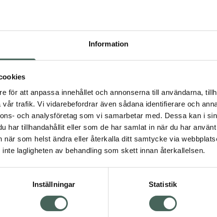
Högkos
455
Information
Dölj
I a
cookies
Kö
dning.
e för att anpassa innehållet och annonserna till användarna, tillh
vår trafik. Vi vidarebefordrar även sådana identifierare och anna
nnons- och analysföretag som vi samarbetar med. Dessa kan i sin
Aktuella erbjudanden
har tillhandahållit eller som de har samlat in när du har använt 
an när som helst ändra eller återkalla ditt samtycke via webbplats
Visa
inte lagligheten av behandling som skett innan återkallelsen.
Inställningar
Statistik
Kundservice
Om re