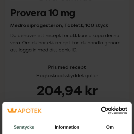
Provera 10 mg
Medroxiprogesteron, Tablett, 100 styck
Du behöver ett recept för att kunna köpa denna
vara. Om du har ett recept kan du handla genom
att logga in med ditt bank-ID.
Pris med recept
Högkostnadsskyddet gäller
204,94 kr
I apotek:
204,94 kr
Köp via ditt recept
Samtycke
Information
Om