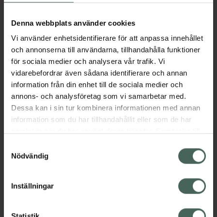
Aktuella erbjudanden
Denna webbplats använder cookies
Vi använder enhetsidentifierare för att anpassa innehållet
Beskrivning
Dölj
och annonserna till användarna, tillhandahålla funktioner
för sociala medier och analysera vår trafik. Vi
vidarebefordrar även sådana identifierare och annan
Läs alltid bipacksedeln innan
information från din enhet till de sociala medier och
användning.
annons- och analysföretag som vi samarbetar med.
EAN:
05415062307311
Dessa kan i sin tur kombinera informationen med annan
information som du har tillhandahållit eller som de har
samlat in när du har använt deras tjänster. Samtycke till
Bipacksedel från FASS
Visa
cookies är frivilligt och du kan när som helst ändra eller
Samtyckesval
återkalla ditt samtycke via webbplatsens
Nödvändig
cookieinställningar. Ett återkallat samtycke påverkar inte
lagligheten av behandling som skett innan återkallelsen.
Inställningar
Kronans Apotek finns här för dig. Du hittar oss från Skåne i
Statistik