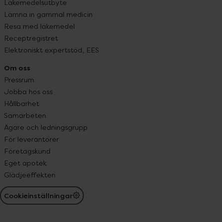
Läkemedelsutbyte
Lämna in gammal medicin
Resa med läkemedel
Receptregistret
Elektroniskt expertstöd, EES
Om oss
Pressrum
Jobba hos oss
Hållbarhet
Samarbeten
Ägare och ledningsgrupp
För leverantörer
Företagskund
Eget apotek
Glädjeeffekten
Cookieinställningar