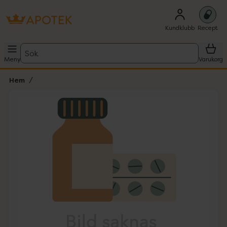
Kundklubb
Recept
Sök
Meny
Varukorg
Hem
Hoppa över Lista
Lista: . Innehåller 1 objekt.