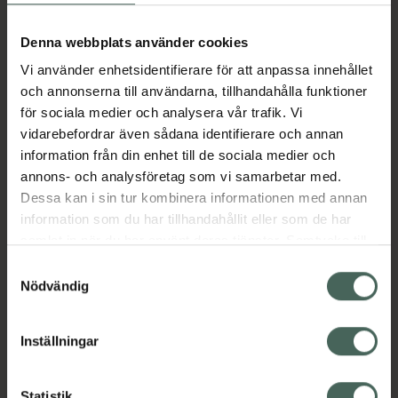
Aktuella erbjudanden
Denna webbplats använder cookies
Vi använder enhetsidentifierare för att anpassa innehållet
Beskrivning
Dölj
och annonserna till användarna, tillhandahålla funktioner
för sociala medier och analysera vår trafik. Vi
vidarebefordrar även sådana identifierare och annan
Läs alltid bipacksedeln innan
information från din enhet till de sociala medier och
användning.
annons- och analysföretag som vi samarbetar med.
EAN:
05712923004823
Dessa kan i sin tur kombinera informationen med annan
information som du har tillhandahållit eller som de har
samlat in när du har använt deras tjänster. Samtycke till
Bipacksedel från FASS
Visa
cookies är frivilligt och du kan när som helst ändra eller
Samtyckesval
återkalla ditt samtycke via webbplatsens
Nödvändig
cookieinställningar. Ett återkallat samtycke påverkar inte
lagligheten av behandling som skett innan återkallelsen.
Inställningar
Kronans Apotek finns här för dig. Du hittar oss från Skåne i
Statistik