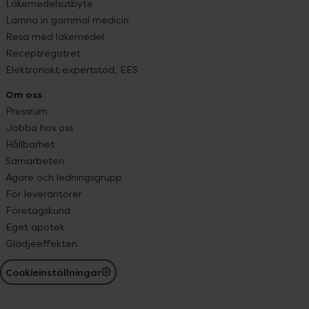
Läkemedelsutbyte
Lämna in gammal medicin
Resa med läkemedel
Receptregistret
Elektroniskt expertstöd, EES
Om oss
Pressrum
Jobba hos oss
Hållbarhet
Samarbeten
Ägare och ledningsgrupp
För leverantörer
Företagskund
Eget apotek
Glädjeeffekten
Cookieinställningar