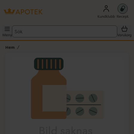
Kundklubb
Recept
Sök
Meny
Varukorg
Hem
Hoppa över Lista
Lista: . Innehåller 1 objekt.