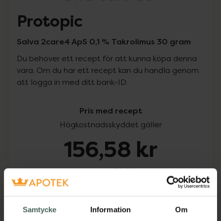
Protopic
Salva 2care4 ApS 0,1 % Takrolimus 30 gram
Du behöver ett recept för att kunna köpa denna
vara. Om du har ett recept kan du handla genom
att logga in med ditt bank-ID.
Pris med recept
Högkostnadsskyddet gäller
156,58 kr
I apotek:
156,58 kr
Köp via ditt recept
Samtycke
Information
Om