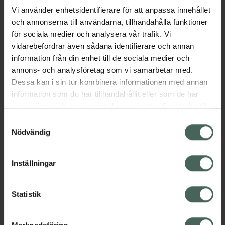
Vi använder enhetsidentifierare för att anpassa innehållet
och annonserna till användarna, tillhandahålla funktioner
Aktuella erbjudanden
för sociala medier och analysera vår trafik. Vi
vidarebefordrar även sådana identifierare och annan
Beskrivning
Dölj
information från din enhet till de sociala medier och
annons- och analysföretag som vi samarbetar med.
EAN:
05712923024135
Dessa kan i sin tur kombinera informationen med annan
information som du har tillhandahållit eller som de har
samlat in när du har använt deras tjänster. Samtycke till
cookies är frivilligt och du kan när som helst ändra eller
Samtyckesval
återkalla ditt samtycke via webbplatsens
Nödvändig
cookieinställningar. Ett återkallat samtycke påverkar inte
Kronans Apotek finns här för dig. Du hittar oss från Skåne i
lagligheten av behandling som skett innan återkallelsen.
Inställningar
syd till Lappland i norr, och online i mobilen och på
datorn. Oavsett vem du är så är det vårt uppdrag att
hjälpa just dig att må lite bättre. Välkommen att prata
Statistik
med oss.