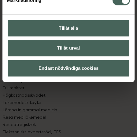
Marknadsföring
Kundservice
Kontakta oss
Vanliga frågor
Hitta apotek
Tillåt alla
Handla tryggt
Leverans, betalning och retur
Kundklubb
Tillåt urval
Sajtens tillgänglighet
App
Endast nödvändiga cookies
Köpvillkor
Om recept och läkemedel
Fullmakter
Högkostnadsskyddet
Läkemedelsutbyte
Lämna in gammal medicin
Resa med läkemedel
Receptregistret
Elektroniskt expertstöd, EES