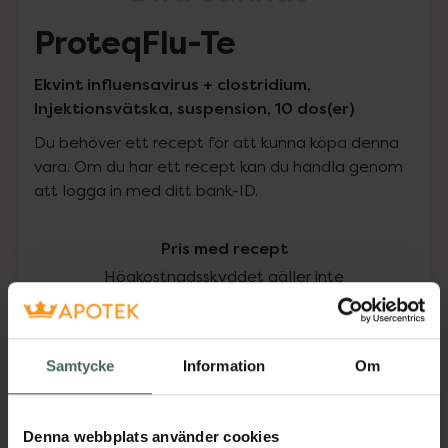
ProteqFlu-Te
Ekvint influensavirus + clostridium,
Injektionsvätska, suspension, 10 dos(er)
Du behöver ett recept för att kunna köpa denna
vara. Om du har ett recept kan du handla genom
att logga in med ditt bank-ID.
Pris med recept
Högkostnadsskyddet gäller inte
1251,60 kr
Samtycke
Information
Om
I apotek:
1251,60 kr
Köp via ditt recept
Denna webbplats använder cookies