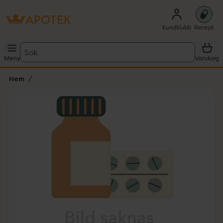
Kundklubb
Recept
Sök
Meny
Varukorg
Hem
Hoppa över Lista
Lista: . Innehåller 1 objekt.