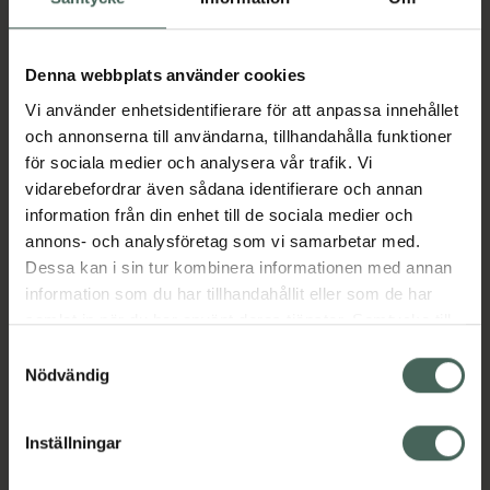
Fler produkter från Propranolol Accord
Aktuella erbjudanden
Denna webbplats använder cookies
Vi använder enhetsidentifierare för att anpassa innehållet
Beskrivning
Dölj
och annonserna till användarna, tillhandahålla funktioner
för sociala medier och analysera vår trafik. Vi
vidarebefordrar även sådana identifierare och annan
Läs alltid bipacksedeln innan
information från din enhet till de sociala medier och
användning.
annons- och analysföretag som vi samarbetar med.
Dessa kan i sin tur kombinera informationen med annan
EAN:
05055565705957
information som du har tillhandahållit eller som de har
samlat in när du har använt deras tjänster. Samtycke till
cookies är frivilligt och du kan när som helst ändra eller
Samtyckesval
Bipacksedel från FASS
Visa
återkalla ditt samtycke via webbplatsens
Nödvändig
cookieinställningar. Ett återkallat samtycke påverkar inte
lagligheten av behandling som skett innan återkallelsen.
Inställningar