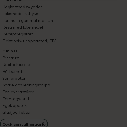
Högkostnadsskyddet
Läkemedelsutbyte
Lämna in gammal medicin
Resa med läkemedel
Receptregistret
Elektroniskt expertstöd, EES
Om oss
Pressrum
Jobba hos oss
Hållbarhet
Samarbeten
Ägare och ledningsgrupp
För leverantörer
Företagskund
Eget apotek
Glädjeeffekten
Cookieinställningar