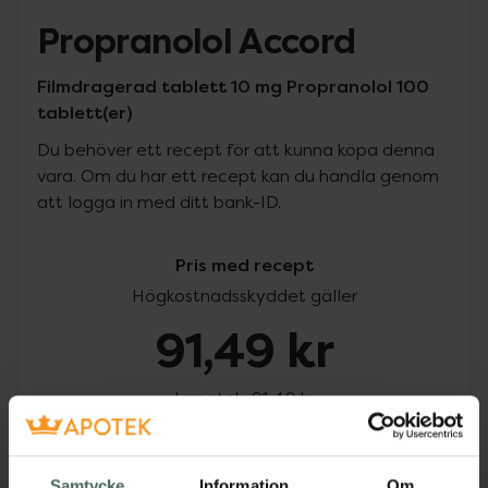
Propranolol Accord
Filmdragerad tablett 10 mg Propranolol 100
tablett(er)
Du behöver ett recept för att kunna köpa denna
vara. Om du har ett recept kan du handla genom
att logga in med ditt bank-ID.
Pris med recept
Högkostnadsskyddet gäller
91,49 kr
I apotek:
91,49 kr
Köp via ditt recept
Samtycke
Information
Om