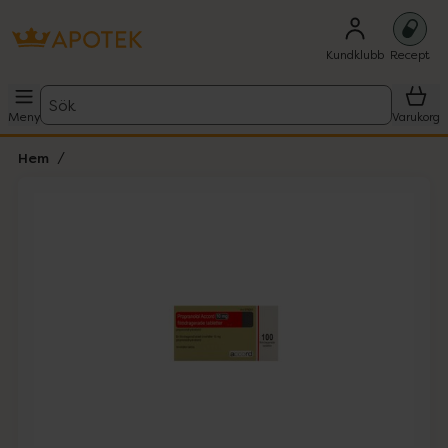
Kundklubb
Recept
Sök
Meny
Varukorg
Hem
Hoppa över Lista
Lista: . Innehåller 1 objekt.