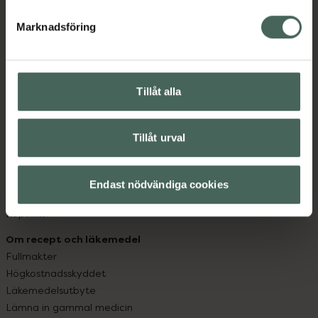
hjälpa just dig att må lite bättre. Välkommen att prata
med oss.
Marknadsföring
Kundservice
Kontakta oss
Tillåt alla
Vanliga frågor
Hitta apotek
Handla tryggt
Tillåt urval
Leverans, betalning och retur
Kundklubb
Sajtens tillgänglighet
Endast nödvändiga cookies
App
Köpvillkor
Om recept och läkemedel
Fullmakter
Högkostnadsskyddet
Läkemedelsutbyte
Lämna in gammal medicin