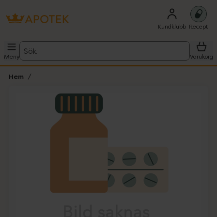
Kundklubb
Recept
Sök
Meny
Varukorg
Hem
Hoppa över Lista
Lista: . Innehåller 1 objekt.