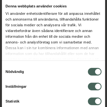
Denna webbplats använder cookies
Aktuella erbjudanden
Vi använder enhetsidentifierare för att anpassa innehållet
och annonserna till användarna, tillhandahålla funktioner
Beskrivning
Dölj
för sociala medier och analysera vår trafik. Vi
vidarebefordrar även sådana identifierare och annan
information från din enhet till de sociala medier och
Läs alltid bipacksedeln innan
annons- och analysföretag som vi samarbetar med.
användning.
Dessa kan i sin tur kombinera informationen med annan
information som du har tillhandahållit eller som de har
EAN:
03760087153378
samlat in när du har använt deras tjänster. Samtycke till
cookies är frivilligt och du kan när som helst ändra eller
Samtyckesval
återkalla ditt samtycke via webbplatsens
Nödvändig
cookieinställningar. Ett återkallat samtycke påverkar inte
lagligheten av behandling som skett innan återkallelsen.
Inställningar
Kronans Apotek finns här för dig. Du hittar oss från Skåne i
syd till Lappland i norr, och online i mobilen och på
Statistik
datorn. Oavsett vem du är så är det vårt uppdrag att