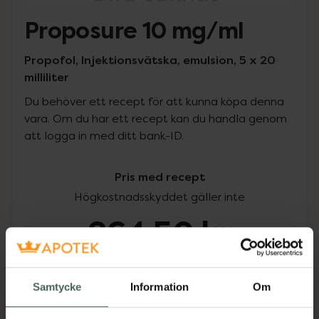
Proposure 10 mg/ml
Propofol, Injektionsvätska, emulsion, 5 x 20
milliliter
Du behöver ett recept för att kunna köpa denna
vara. Om du har ett recept kan du handla genom
att logga in med ditt bank-ID.
Pris med recept
Högkostnadsskyddet gäller inte
264,50 kr
I apotek:
264,50 kr
Samtycke
Information
Om
Köp via ditt recept