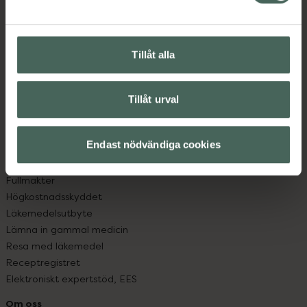
Kontakta oss
Vanliga frågor
Hitta apotek
Tillåt alla
Handla tryggt
Leverans, betalning och retur
Kundklubb
Tillåt urval
Sajtens tillgänglighet
App
Köpvillkor
Endast nödvändiga cookies
Om recept och läkemedel
Fullmakter
Högkostnadsskyddet
Läkemedelsutbyte
Lämna in gammal medicin
Resa med läkemedel
Receptregistret
Elektroniskt expertstöd, EES
Om oss