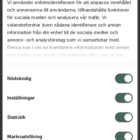
Vi använder enhetsidentifierare för att anpassa innehållet
Aktuella erbjudanden
och annonserna till användarna, tillhandahålla funktioner
för sociala medier och analysera vår trafik. Vi
vidarebefordrar även sådana identifierare och annan
Beskrivning
Dölj
information från din enhet till de sociala medier och
annons- och analysföretag som vi samarbetar med.
EAN:
08594004861344
Dessa kan i sin tur kombinera informationen med annan
information som du har tillhandahållit eller som de har
samlat in när du har använt deras tjänster. Samtycke till
cookies är frivilligt och du kan när som helst ändra eller
Samtyckesval
återkalla ditt samtycke via webbplatsens
Nödvändig
cookieinställningar. Ett återkallat samtycke påverkar inte
Kronans Apotek finns här för dig. Du hittar oss från Skåne i
lagligheten av behandling som skett innan återkallelsen.
syd till Lappland i norr, och online i mobilen och på
Inställningar
datorn. Oavsett vem du är så är det vårt uppdrag att
hjälpa just dig att må lite bättre. Välkommen att prata
Statistik
med oss.
Kundservice
Marknadsföring