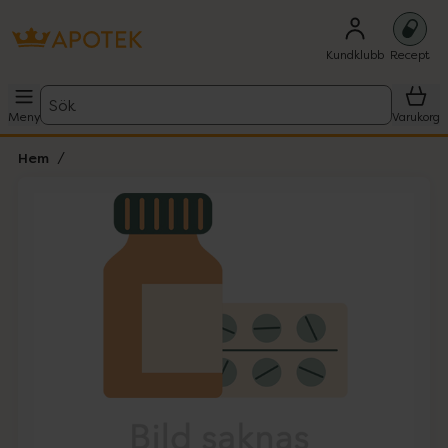
Kundklubb
Recept
Sök
Meny
Varukorg
Hem
Hoppa över Lista
Lista: . Innehåller 1 objekt.