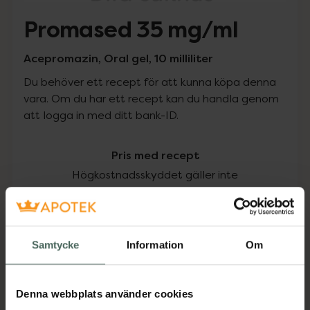
Promased 35 mg/ml
Acepromazin, Oral gel, 10 milliliter
Du behöver ett recept för att kunna köpa denna
vara. Om du har ett recept kan du handla genom
att logga in med ditt bank-ID.
Pris med recept
Högkostnadsskyddet gäller inte
159 kr
I apotek:
159 kr
Samtycke
Information
Om
Köp via ditt recept
Denna webbplats använder cookies