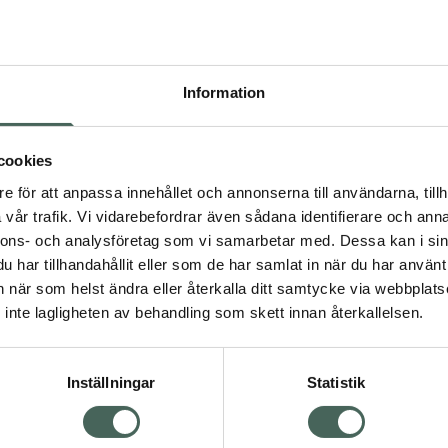
Högkos
209
Information
Dölj
I a
cookies
Kö
dning.
e för att anpassa innehållet och annonserna till användarna, tillh
vår trafik. Vi vidarebefordrar även sådana identifierare och anna
nnons- och analysföretag som vi samarbetar med. Dessa kan i sin
Aktuella erbjudanden
har tillhandahållit eller som de har samlat in när du har använt 
an när som helst ändra eller återkalla ditt samtycke via webbplats
Visa
inte lagligheten av behandling som skett innan återkallelsen.
Inställningar
Statistik
Kundservice
Om re