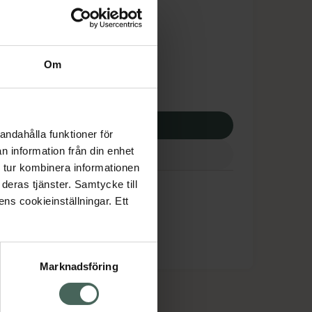
tnadsskyddet gäller
5,18 kr
Om
potek:
2095,18 kr
p via ditt recept
andahålla funktioner för
n information från din enhet
 tur kombinera informationen
deras tjänster. Samtycke till
ens cookieinställningar. Ett
Marknadsföring
cept och läkemedel
Om oss