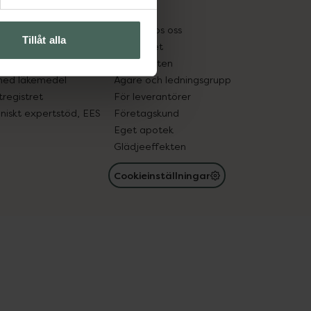
kter
Pressrum
tnadsskyddet
Jobba hos oss
Tillåt alla
edelsutbyte
Hållbarhet
in gammal medicin
Samarbeten
med läkemedel
Ägare och ledningsgrupp
registret
För leverantörer
oniskt expertstöd, EES
Företagskund
Eget apotek
Glädjeeffekten
Cookieinställningar