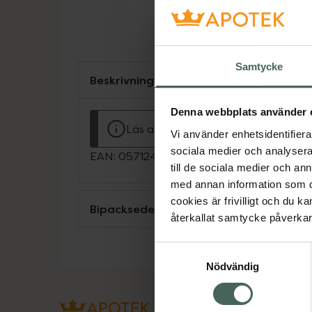
Samtycke
Beskrivning
Denna webbplats använder 
Läs alltid bipacksedeln innan använ
Vi använder enhetsidentifierar
sociala medier och analysera 
EAN:
05712440003569
till de sociala medier och a
med annan information som du 
cookies är frivilligt och du k
Bipacksedel från FASS
återkallat samtycke påverkar 
Samtyckesval
Nödvändig