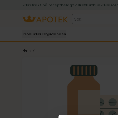
Fri frakt på receptbelagt
Brett utbud
Hälsos
Sök
Produkter
Erbjudanden
Hem
Hoppa över Lista
Lista: . Innehåller 1 objekt.