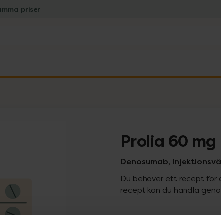
amma priser
Prolia 60 mg
Denosumab, Injektionsväts
Du behöver ett recept för 
recept kan du handla genom
Pr