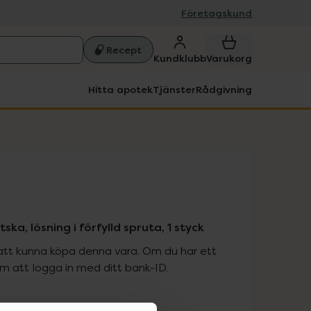
Företagskund
Recept
Kundklubb
Varukorg
Hitta apotek
Tjänster
Rådgivning
ka, lösning i förfylld spruta, 1 styck
att kunna köpa denna vara. Om du har ett
 att logga in med ditt bank-ID.
is med recept