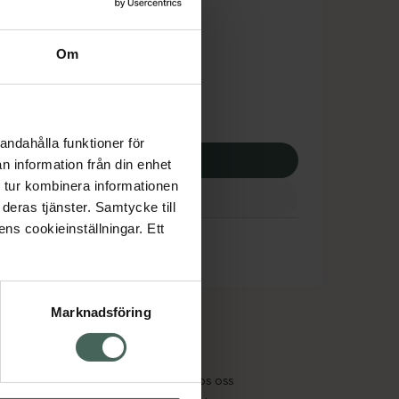
tnadsskyddet gäller
,63 kr
Om
potek:
863,63 kr
andahålla funktioner för
p via ditt recept
n information från din enhet
 tur kombinera informationen
deras tjänster. Samtycke till
ens cookieinställningar. Ett
Marknadsföring
cept och läkemedel
Om oss
kter
Pressrum
tnadsskyddet
Jobba hos oss