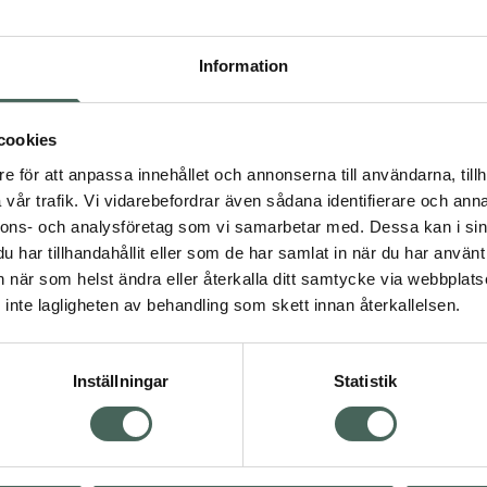
Högkos
863
Information
Dölj
cookies
I a
e för att anpassa innehållet och annonserna till användarna, tillh
Kö
dning.
vår trafik. Vi vidarebefordrar även sådana identifierare och anna
nnons- och analysföretag som vi samarbetar med. Dessa kan i sin
har tillhandahållit eller som de har samlat in när du har använt 
Aktuella erbjudanden
an när som helst ändra eller återkalla ditt samtycke via webbplats
inte lagligheten av behandling som skett innan återkallelsen.
Inställningar
Statistik
Kundservice
Om re
ån Skåne i syd
Kontakta oss
Fullma
atorn.
Vanliga frågor
Högkos