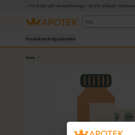
Fri frakt på receptbelagt
Brett utbud
Hälsos
Sök
Produkter
Erbjudanden
Hem
Hoppa över Lista
Lista: . Innehåller 1 objekt.