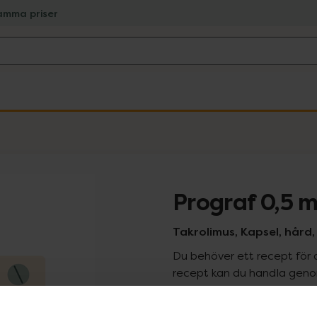
amma priser
Prograf 0,5 
Takrolimus, Kapsel, hård
Du behöver ett recept för 
recept kan du handla genom
Pr