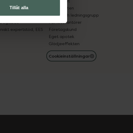
edelsutbyte
Hållbarhet
Tillåt alla
in gammal medicin
Samarbeten
med läkemedel
Ägare och ledningsgrupp
registret
För leverantörer
oniskt expertstöd, EES
Företagskund
Eget apotek
Glädjeeffekten
Cookieinställningar