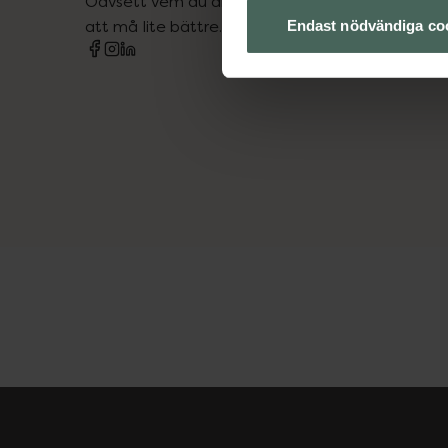
Oavsett vem du är så är det vårt uppdrag att hjä
att må lite bättre. Välkommen att prata med os
Endast nödvändiga co