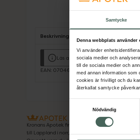
Samtycke
Beskrivning
Denna webbplats använder 
Vi använder enhetsidentifierar
Läs alltid bipacksedeln innan använ
sociala medier och analysera 
till de sociala medier och a
EAN:
07046261184519
med annan information som du 
cookies är frivilligt och du k
återkallat samtycke påverkar 
Samtyckesval
Nödvändig
Kronans Apotek finns här för dig. Du hittar oss fr
till Lappland i norr, och online i mobilen och på d