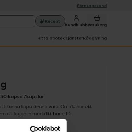
Företagskund
Recept
Kundklubb
Varukorg
Hitta apotek
Tjänster
Rådgivning
mg
, 50 kapsel/kapslar
att kunna köpa denna vara. Om du har ett
 att logga in med ditt bank-ID.
is med recept