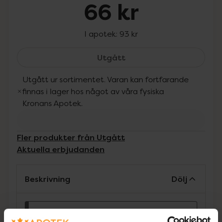
66 kr
I apotek:
93 kr
Profast Superfixativ, 66
Utgått
Utgått ur sortimentet. Varan kan fortfarande
finnas i lager hos något av våra fysiska
Kronans Apotek.
Fler produkter från Utgått
Aktuella erbjudanden
Beskrivning
Dölj
Medicinteknisk produkt.