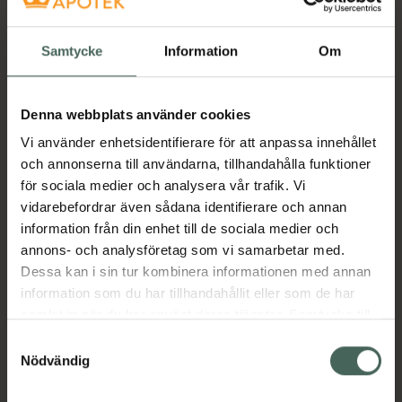
Tillverkaren garanterar genom
CE-märkning att produkten är
säker att använda och uppfyller
Samtycke
Information
Om
gällande krav.
Smak och luktfritt fixativ som inte är helt
Denna webbplats använder cookies
vattenlösligt. Oöverträffad
Vi använder enhetsidentifierare för att anpassa innehållet
vidhäftningsförmåga och lätt att applicera.
och annonserna till användarna, tillhandahålla funktioner
Jämförpris
2325 kr
/
kg
för sociala medier och analysera vår trafik. Vi
EAN:
09002240001022
vidarebefordrar även sådana identifierare och annan
information från din enhet till de sociala medier och
Kategorier:
annons- och analysföretag som vi samarbetar med.
Dessa kan i sin tur kombinera informationen med annan
information som du har tillhandahållit eller som de har
Innehåll
Visa
samlat in när du har använt deras tjänster. Samtycke till
cookies är frivilligt och du kan när som helst ändra eller
Samtyckesval
återkalla ditt samtycke via webbplatsens
Nödvändig
Instruktioner
Visa
cookieinställningar. Ett återkallat samtycke påverkar inte
lagligheten av behandling som skett innan återkallelsen.