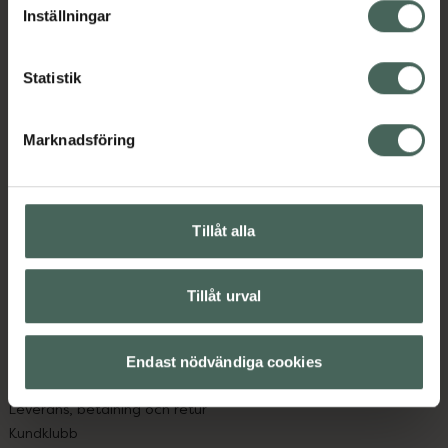
Inställningar
Statistik
Kronans Apotek finns här för dig. Du hittar oss från Skåne i
Marknadsföring
syd till Lappland i norr, och online i mobilen och på
datorn. Oavsett vem du är så är det vårt uppdrag att
hjälpa just dig att må lite bättre. Välkommen att prata
Tillåt alla
med oss.
Kundservice
Tillåt urval
Kontakta oss
Vanliga frågor
Hitta apotek
Endast nödvändiga cookies
Handla tryggt
Leverans, betalning och retur
Kundklubb