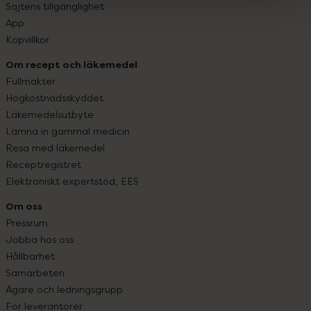
Sajtens tillgänglighet
App
Köpvillkor
Om recept och läkemedel
Fullmakter
Högkostnadsskyddet
Läkemedelsutbyte
Lämna in gammal medicin
Resa med läkemedel
Receptregistret
Elektroniskt expertstöd, EES
Om oss
Pressrum
Jobba hos oss
Hållbarhet
Samarbeten
Ägare och ledningsgrupp
För leverantörer