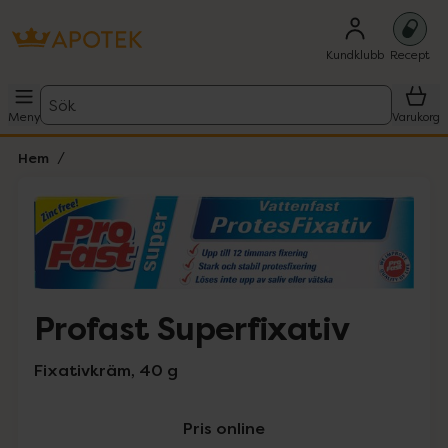
Kundklubb
Recept
Sök
Meny
Varukorg
Hem
Hoppa över Lista
Lista: . Innehåller 1 objekt.
Profast Superfixativ
Fixativkräm, 40 g
Pris online