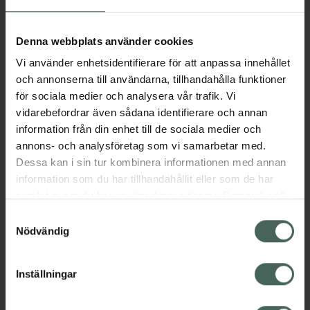
Aktuella erbjudanden
Denna webbplats använder cookies
Vi använder enhetsidentifierare för att anpassa innehållet
Beskrivning
Dölj
och annonserna till användarna, tillhandahålla funktioner
för sociala medier och analysera vår trafik. Vi
vidarebefordrar även sådana identifierare och annan
Läs alltid bipacksedeln innan
information från din enhet till de sociala medier och
användning.
annons- och analysföretag som vi samarbetar med.
Dessa kan i sin tur kombinera informationen med annan
EAN:
05702150147110
information som du har tillhandahållit eller som de har
samlat in när du har använt deras tjänster. Samtycke till
cookies är frivilligt och du kan när som helst ändra eller
Bipacksedel från FASS
Visa
Samtyckesval
återkalla ditt samtycke via webbplatsens
Nödvändig
cookieinställningar. Ett återkallat samtycke påverkar inte
lagligheten av behandling som skett innan återkallelsen.
Inställningar