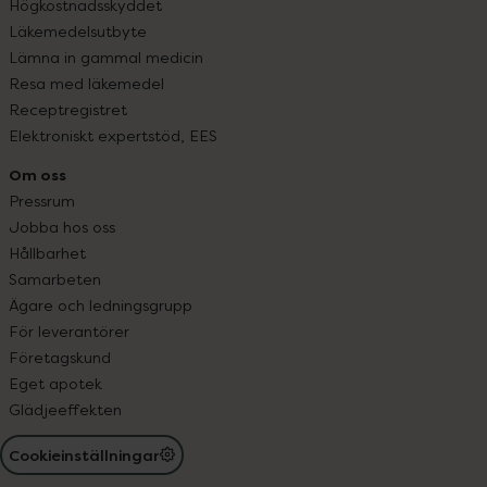
Högkostnadsskyddet
Läkemedelsutbyte
Lämna in gammal medicin
Resa med läkemedel
Receptregistret
Elektroniskt expertstöd, EES
Om oss
Pressrum
Jobba hos oss
Hållbarhet
Samarbeten
Ägare och ledningsgrupp
För leverantörer
Företagskund
Eget apotek
Glädjeeffekten
Cookieinställningar