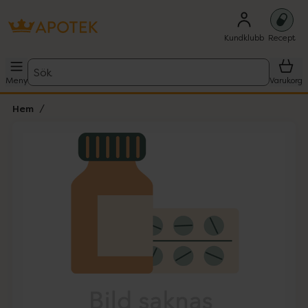
Kundklubb
Recept
Sök
Meny
Varukorg
Hem
Hoppa över Lista
Lista: . Innehåller 1 objekt.