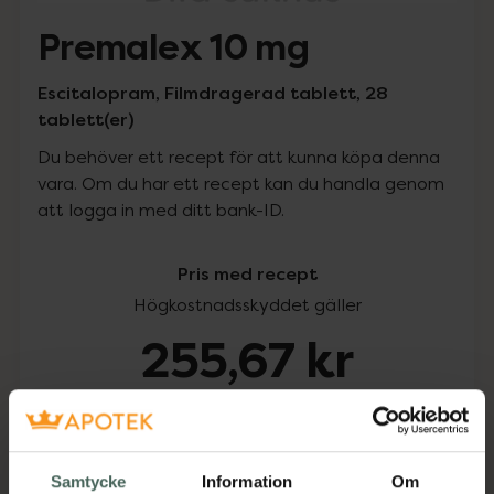
Premalex 10 mg
Escitalopram, Filmdragerad tablett, 28
tablett(er)
Du behöver ett recept för att kunna köpa denna
vara. Om du har ett recept kan du handla genom
att logga in med ditt bank-ID.
Pris med recept
Högkostnadsskyddet gäller
255,67 kr
I apotek:
255,67 kr
Köp via ditt recept
Samtycke
Information
Om