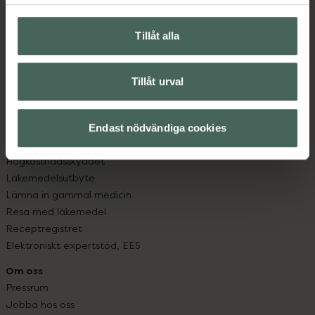
Hitta apotek
Handla tryggt
Leverans, betalning och retur
Tillåt alla
Kundklubb
Sajtens tillgänglighet
Tillåt urval
App
Köpvillkor
Om recept och läkemedel
Endast nödvändiga cookies
Fullmakter
Högkostnadsskyddet
Läkemedelsutbyte
Lämna in gammal medicin
Resa med läkemedel
Receptregistret
Elektroniskt expertstöd, EES
Om oss
Pressrum
Jobba hos oss