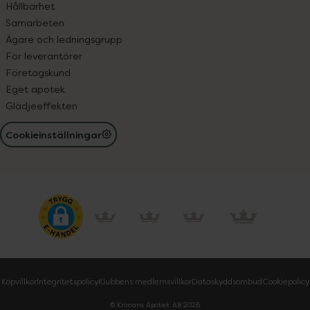
Hållbarhet
Samarbeten
Ägare och ledningsgrupp
För leverantörer
Företagskund
Eget apotek
Glädjeeffekten
Cookieinställningar
Köpvillkor
Integritetspolicy
Klubbens medlemsvillkor
Dataskyddsombud
Cookiepolicy
© Kronans Apotek AB
2026