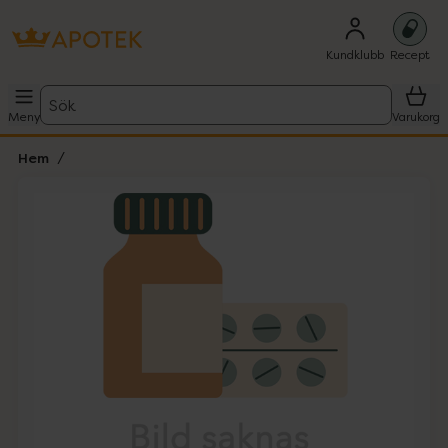
Kundklubb
Recept
Sök
Meny
Varukorg
Hem
Hoppa över Lista
Lista: . Innehåller 1 objekt.