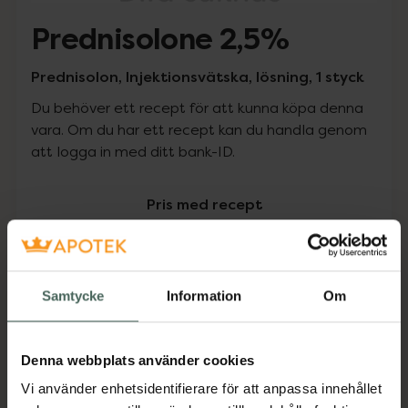
Prednisolone 2,5%
Prednisolon, Injektionsvätska, lösning, 1 styck
Du behöver ett recept för att kunna köpa denna
vara. Om du har ett recept kan du handla genom
att logga in med ditt bank-ID.
Pris med recept
Högkostnadsskyddet gäller inte
0 kr
Samtycke
Information
Om
Köp via ditt recept
Denna webbplats använder cookies
Vi använder enhetsidentifierare för att anpassa innehållet
Aktuella erbjudanden