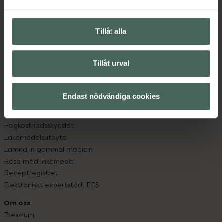
Vanliga frågor
Hitta apotek
Handla tryggt
Tillåt alla
Leverans, betalning och retur
Kundklubb
Sajtens tillgänglighet
Tillåt urval
App
Köpvillkor
Endast nödvändiga cookies
Om recept och läkemedel
Fullmakter
Högkostnadsskyddet
Läkemedelsutbyte
Lämna in gammal medicin
Resa med läkemedel
Receptregistret
Elektroniskt expertstöd, EES
Om oss
Pressrum