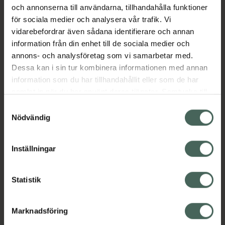
och annonserna till användarna, tillhandahålla funktioner
Aktuella erbjudanden
för sociala medier och analysera vår trafik. Vi
vidarebefordrar även sådana identifierare och annan
Beskrivning
Dölj
information från din enhet till de sociala medier och
annons- och analysföretag som vi samarbetar med.
Dessa kan i sin tur kombinera informationen med annan
information som du har tillhandahållit eller som de har
samlat in när du har använt deras tjänster. Samtycke till
cookies är frivilligt och du kan när som helst ändra eller
Samtyckesval
återkalla ditt samtycke via webbplatsens
Nödvändig
Kronans Apotek finns här för dig. Du hittar oss från Skåne i
cookieinställningar. Ett återkallat samtycke påverkar inte
syd till Lappland i norr, och online i mobilen och på
lagligheten av behandling som skett innan återkallelsen.
Inställningar
datorn. Oavsett vem du är så är det vårt uppdrag att
hjälpa just dig att må lite bättre. Välkommen att prata
med oss.
Statistik
Kundservice
Marknadsföring
Kontakta oss