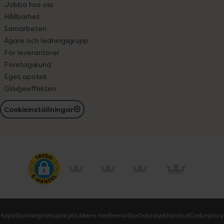
Jobba hos oss
Hållbarhet
Samarbeten
Ägare och ledningsgrupp
För leverantörer
Företagskund
Eget apotek
Glädjeeffekten
Cookieinställningar
Köpvillkor
Integritetspolicy
Klubbens medlemsvillkor
Dataskyddsombud
Cookiepolicy