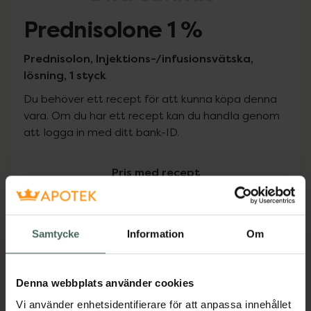
Prednisolone 1 %
Prednisolon, Injektions-/infusionsvätska,
lösning, 1 styck
Du behöver ett recept för att kunna köpa denna
vara. Om du har ett recept kan du handla genom
att logga in med ditt bank-ID.
Pris med recept
Högkostnadsskyddet gäller inte
0 kr
Samtycke
Information
Om
Köp via ditt recept
Denna webbplats använder cookies
Vi använder enhetsidentifierare för att anpassa innehållet