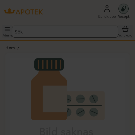
Kundklubb
Recept
Sök
Meny
Varukorg
Hem
Hoppa över Lista
Lista: . Innehåller 1 objekt.