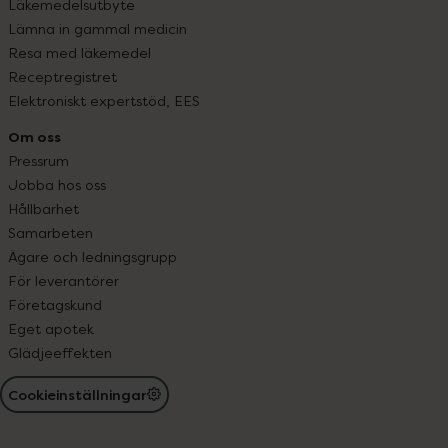
Läkemedelsutbyte
Lämna in gammal medicin
Resa med läkemedel
Receptregistret
Elektroniskt expertstöd, EES
Om oss
Pressrum
Jobba hos oss
Hållbarhet
Samarbeten
Ägare och ledningsgrupp
För leverantörer
Företagskund
Eget apotek
Glädjeeffekten
Cookieinställningar