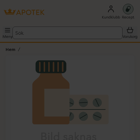
Kundklubb
Recept
Sök
Meny
Varukorg
Hem
Hoppa över Lista
Lista: . Innehåller 1 objekt.