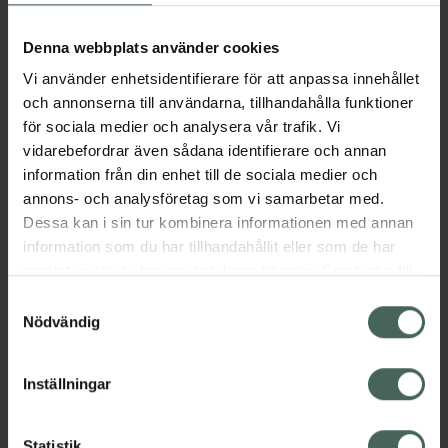
Aktuella erbjudanden
Denna webbplats använder cookies
Vi använder enhetsidentifierare för att anpassa innehållet
Beskrivning
Dölj
och annonserna till användarna, tillhandahålla funktioner
för sociala medier och analysera vår trafik. Vi
vidarebefordrar även sådana identifierare och annan
Läs alltid bipacksedeln innan
information från din enhet till de sociala medier och
användning.
annons- och analysföretag som vi samarbetar med.
EAN:
07046264218266
Dessa kan i sin tur kombinera informationen med annan
information som du har tillhandahållit eller som de har
samlat in när du har använt deras tjänster. Samtycke till
Bipacksedel från FASS
Visa
cookies är frivilligt och du kan när som helst ändra eller
Samtyckesval
återkalla ditt samtycke via webbplatsens
Nödvändig
cookieinställningar. Ett återkallat samtycke påverkar inte
lagligheten av behandling som skett innan återkallelsen.
Inställningar
Kronans Apotek finns här för dig. Du hittar oss från Skåne i
Statistik