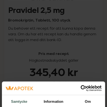
Pravidel 2,5 mg
Bromokriptin, Tablett, 100 styck
Du behöver ett recept för att kunna köpa denna
vara. Om du har ett recept kan du handla genom
att logga in med ditt bank-ID.
Pris med recept
Högkostnadsskyddet gäller
345,40 kr
I apotek:
345,40 kr
Köp via ditt recept
Samtycke
Information
Om