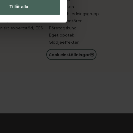
in gammal medicin
Samarbeten
Tillåt alla
med läkemedel
Ägare och ledningsgrupp
registret
För leverantörer
oniskt expertstöd, EES
Företagskund
Eget apotek
Glädjeeffekten
Cookieinställningar