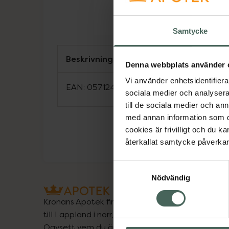
Samtycke
Beskrivning
Denna webbplats använder 
Vi använder enhetsidentifierar
EAN:
05712440014237
sociala medier och analysera 
till de sociala medier och a
med annan information som du 
cookies är frivilligt och du k
återkallat samtycke påverkar 
Samtyckesval
Nödvändig
Kronans Apotek finns här för dig. Du hittar oss fr
till Lappland i norr, och online i mobilen och på d
Oavsett vem du är så är det vårt uppdrag att hjä