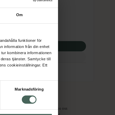
tnadsskyddet gäller
,17 kr
Om
apotek:
245,17 kr
andahålla funktioner för
p via ditt recept
n information från din enhet
 tur kombinera informationen
deras tjänster. Samtycke till
ens cookieinställningar. Ett
Marknadsföring
cept och läkemedel
Om oss
kter
Pressrum
tnadsskyddet
Jobba hos oss
edelsutbyte
Hållbarhet