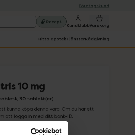
Företagskund
Recept
Kundklubb
Varukorg
Hitta apotek
Tjänster
Rådgivning
tris 10 mg
ablett, 30 tablett(er)
att kunna köpa denna vara. Om du har ett
 att logga in med ditt bank-ID.
is med recept