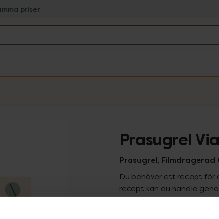
amma priser
Prasugrel Via
Prasugrel, Filmdragerad t
Du behöver ett recept för 
recept kan du handla genom
Pr