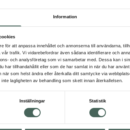
Högkos
245
Information
Dölj
cookies
I 
e för att anpassa innehållet och annonserna till användarna, tillh
Kö
vår trafik. Vi vidarebefordrar även sådana identifierare och anna
nnons- och analysföretag som vi samarbetar med. Dessa kan i sin
har tillhandahållit eller som de har samlat in när du har använt 
an när som helst ändra eller återkalla ditt samtycke via webbplats
Aktuella erbjudanden
inte lagligheten av behandling som skett innan återkallelsen.
Inställningar
Statistik
Kundservice
Om re
ån Skåne i syd
Kontakta oss
Fullma
atorn.
Vanliga frågor
Högkos
lpa just dig
Hitta apotek
Läkem