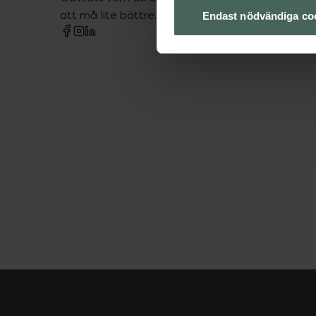
att må lite bättre. Välkommen att prata med os
Endast nödvändiga co