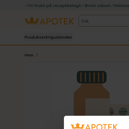
Fri frakt på receptbelagt
Brett utbud
Hälsos
Sök
Produkter
Erbjudanden
Hem
Hoppa över Lista
Lista: . Innehåller 1 objekt.