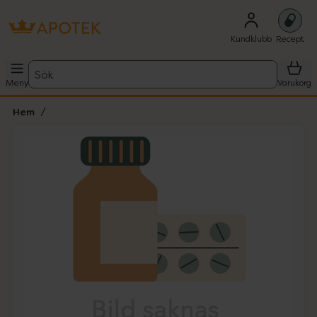
Kundklubb
Recept
Sök
Meny
Varukorg
Hem
Hoppa över Lista
Lista: . Innehåller 1 objekt.