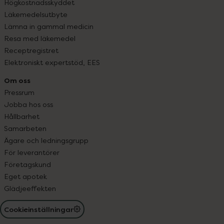
Högkostnadsskyddet
Läkemedelsutbyte
Lämna in gammal medicin
Resa med läkemedel
Receptregistret
Elektroniskt expertstöd, EES
Om oss
Pressrum
Jobba hos oss
Hållbarhet
Samarbeten
Ägare och ledningsgrupp
För leverantörer
Företagskund
Eget apotek
Glädjeeffekten
Cookieinställningar