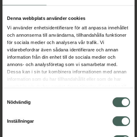
Aktuella erbjudanden
Denna webbplats använder cookies
Vi använder enhetsidentifierare för att anpassa innehållet
Beskrivning
Dölj
och annonserna till användarna, tillhandahålla funktioner
för sociala medier och analysera vår trafik. Vi
vidarebefordrar även sådana identifierare och annan
Läs alltid bipacksedeln innan
information från din enhet till de sociala medier och
användning.
annons- och analysföretag som vi samarbetar med.
Dessa kan i sin tur kombinera informationen med annan
EAN:
03838989701826
information som du har tillhandahållit eller som de har
samlat in när du har använt deras tjänster. Samtycke till
cookies är frivilligt och du kan när som helst ändra eller
Bipacksedel från FASS
Visa
Samtyckesval
återkalla ditt samtycke via webbplatsens
Nödvändig
cookieinställningar. Ett återkallat samtycke påverkar inte
lagligheten av behandling som skett innan återkallelsen.
Inställningar