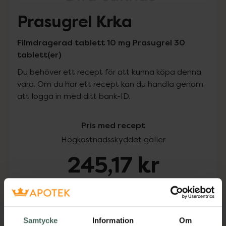
Prasugrel Krka
Filmdragerad tablett 10 mg Prasugrel 30
tablett(er)
Du behöver ett recept för att kunna köpa denna
vara. Om du har ett recept kan du handla genom
att logga in med ditt bank-ID.
Pris med recept
Högkostnadsskyddet gäller
245,17 kr
I apotek:
245,17 kr
Köp via ditt recept
Samtycke
Information
Om