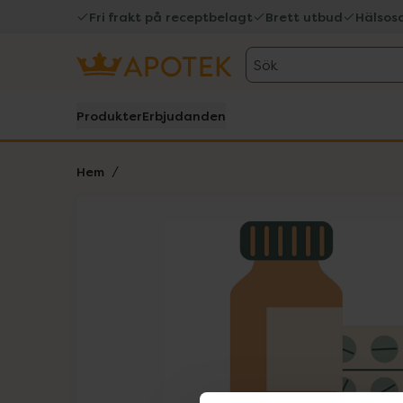
Fri frakt på receptbelagt
Brett utbud
Hälsos
Sök
Produkter
Erbjudanden
Hem
Hoppa över Lista
Lista: . Innehåller 1 objekt.