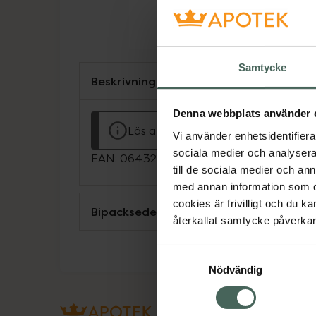
Samtycke
Beskrivning
Denna webbplats använder 
Läs alltid bipacksedeln innan använ
Vi använder enhetsidentifierar
sociala medier och analysera 
EAN:
06432100032219
till de sociala medier och a
med annan information som du 
cookies är frivilligt och du k
Bipacksedel från FASS
återkallat samtycke påverkar 
Samtyckesval
Nödvändig