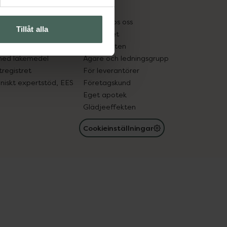
kter
Pressrum
tnadsskyddet
Jobba hos oss
Tillåt alla
edelsutbyte
Hållbarhet
in gammal medicin
Samarbeten
med läkemedel
Ägare och ledningsgrupp
registret
För leverantörer
oniskt expertstöd, EES
Företagskund
Eget apotek
Glädjeeffekten
Cookieinställningar