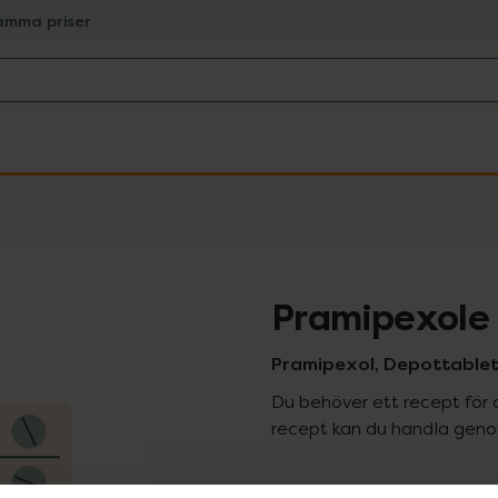
amma priser
Pramipexole 
Pramipexol, Depottablett
Du behöver ett recept för 
recept kan du handla genom
Pr