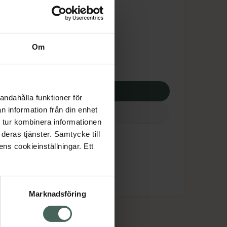
tnadsskyddet gäller
,70 kr
Om
apotek:
214,70 kr
p via ditt recept
andahålla funktioner för
n information från din enhet
 tur kombinera informationen
deras tjänster. Samtycke till
ens cookieinställningar. Ett
Marknadsföring
cept och läkemedel
Om oss