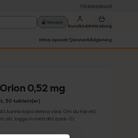
Företagskund
Recept
Kundklubb
Varukorg
Hitta apotek
Tjänster
Rådgivning
Orion 0,52 mg
, 30 tablett(er)
att kunna köpa denna vara. Om du har ett
 att logga in med ditt bank-ID.
is med recept