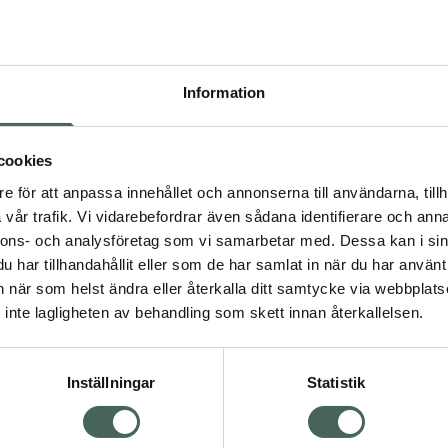
Högkos
214
Information
Dölj
I 
cookies
Kö
dning.
e för att anpassa innehållet och annonserna till användarna, tillh
vår trafik. Vi vidarebefordrar även sådana identifierare och anna
nnons- och analysföretag som vi samarbetar med. Dessa kan i sin
Aktuella erbjudanden
har tillhandahållit eller som de har samlat in när du har använt 
an när som helst ändra eller återkalla ditt samtycke via webbplats
Visa
inte lagligheten av behandling som skett innan återkallelsen.
Inställningar
Statistik
Kundservice
Om re