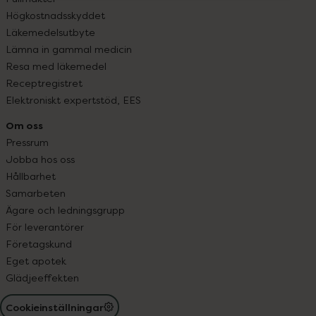
Högkostnadsskyddet
Läkemedelsutbyte
Lämna in gammal medicin
Resa med läkemedel
Receptregistret
Elektroniskt expertstöd, EES
Om oss
Pressrum
Jobba hos oss
Hållbarhet
Samarbeten
Ägare och ledningsgrupp
För leverantörer
Företagskund
Eget apotek
Glädjeeffekten
Cookieinställningar