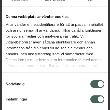
Aktuella erbjudanden
Denna webbplats använder cookies
Vi använder enhetsidentifierare för att anpassa innehållet
Beskrivning
Dölj
och annonserna till användarna, tillhandahålla funktioner
för sociala medier och analysera vår trafik. Vi
vidarebefordrar även sådana identifierare och annan
Läs alltid bipacksedeln innan
information från din enhet till de sociala medier och
användning.
annons- och analysföretag som vi samarbetar med.
Dessa kan i sin tur kombinera informationen med annan
EAN:
06432100035189
information som du har tillhandahållit eller som de har
samlat in när du har använt deras tjänster. Samtycke till
cookies är frivilligt och du kan när som helst ändra eller
Samtyckesval
Bipacksedel från FASS
Visa
återkalla ditt samtycke via webbplatsens
Nödvändig
cookieinställningar. Ett återkallat samtycke påverkar inte
lagligheten av behandling som skett innan återkallelsen.
Inställningar