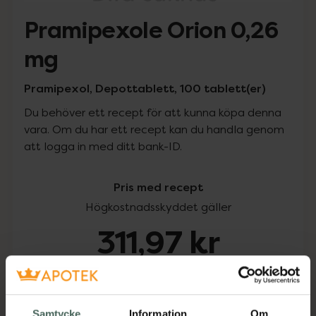
Pramipexole Orion 0,26
mg
Pramipexol, Depottablett, 100 tablett(er)
Du behöver ett recept för att kunna köpa denna
vara. Om du har ett recept kan du handla genom
att logga in med ditt bank-ID.
Pris med recept
Högkostnadsskyddet gäller
311,97 kr
I apotek:
311,97 kr
Köp via ditt recept
Samtycke
Information
Om