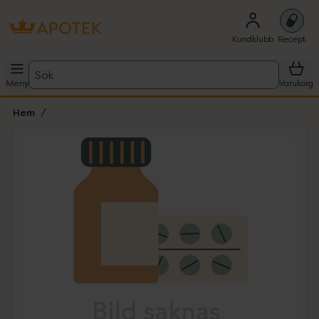
Kundklubb
Recept
Sök
Meny
Varukorg
Hem
Hoppa över Lista
Lista: . Innehåller 1 objekt.