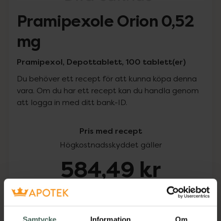
Pramipexole Orion 0,52
mg
Pramipexol, Depottablett, 100 tablett(er)
Du behöver ett recept för att kunna köpa denna
vara. Om du har ett recept kan du handla genom
att logga in med ditt bank-ID.
Pris med recept
Högkostnadsskyddet gäller
584,49 kr
I apotek:
584,49 kr
Köp via ditt recept
Samtycke
Information
Om