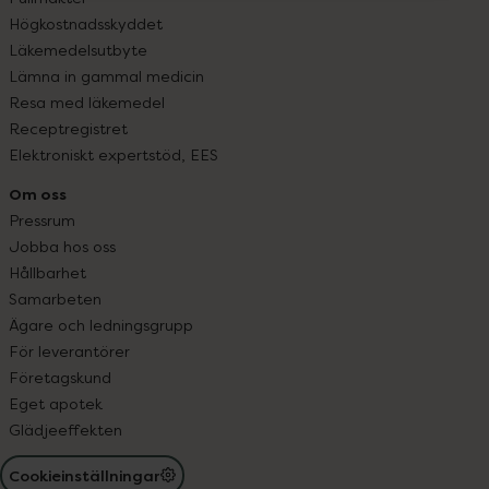
Högkostnadsskyddet
Läkemedelsutbyte
Lämna in gammal medicin
Resa med läkemedel
Receptregistret
Elektroniskt expertstöd, EES
Om oss
Pressrum
Jobba hos oss
Hållbarhet
Samarbeten
Ägare och ledningsgrupp
För leverantörer
Företagskund
Eget apotek
Glädjeeffekten
Cookieinställningar