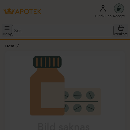
Kundklubb
Recept
Sök
Meny
Varukorg
Hem
Hoppa över Lista
Lista: . Innehåller 1 objekt.