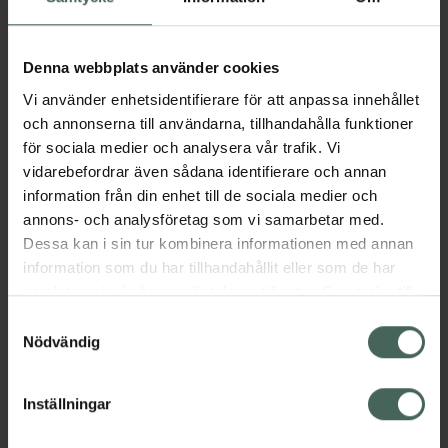
Aktuella erbjudanden
Denna webbplats använder cookies
Vi använder enhetsidentifierare för att anpassa innehållet
Beskrivning
Dölj
och annonserna till användarna, tillhandahålla funktioner
för sociala medier och analysera vår trafik. Vi
vidarebefordrar även sådana identifierare och annan
Läs alltid bipacksedeln innan
information från din enhet till de sociala medier och
användning.
annons- och analysföretag som vi samarbetar med.
Dessa kan i sin tur kombinera informationen med annan
EAN:
06432100035202
information som du har tillhandahållit eller som de har
samlat in när du har använt deras tjänster. Samtycke till
cookies är frivilligt och du kan när som helst ändra eller
Samtyckesval
Bipacksedel från FASS
Visa
återkalla ditt samtycke via webbplatsens
Nödvändig
cookieinställningar. Ett återkallat samtycke påverkar inte
lagligheten av behandling som skett innan återkallelsen.
Inställningar