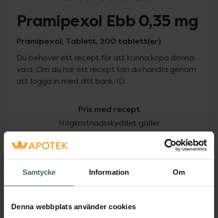
Pramipexol Ebb 0,35 mg
Pramipexol, Tablett, 200 tablett(er)
Du behöver ett recept för att kunna köpa denna
vara. Om du har ett recept kan du handla genom
att logga in med ditt bank-ID.
Pris med recept
Högkostnadsskyddet gäller
933,50 kr
I apotek:
933,50 kr
Samtycke
Information
Om
Köp via ditt recept
Denna webbplats använder cookies