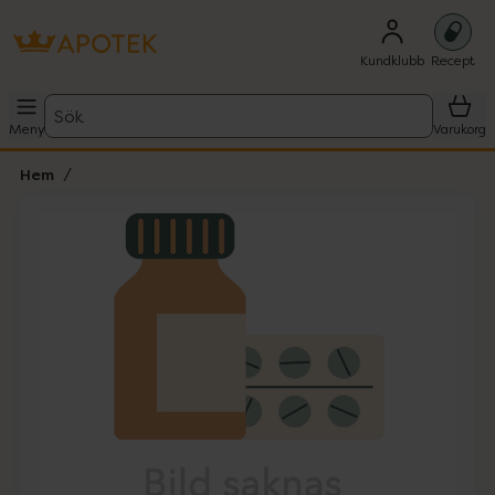
Kundklubb
Recept
Sök
Meny
Varukorg
Hem
Hoppa över Lista
Lista: . Innehåller 1 objekt.