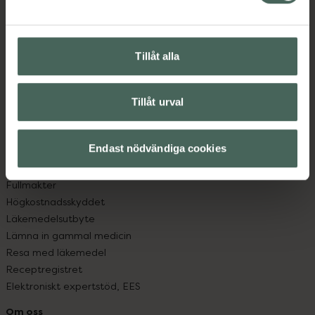
Kontakta oss
Vanliga frågor
Hitta apotek
Tillåt alla
Handla tryggt
Leverans, betalning och retur
Kundklubb
Tillåt urval
Sajtens tillgänglighet
App
Köpvillkor
Endast nödvändiga cookies
Om recept och läkemedel
Fullmakter
Högkostnadsskyddet
Läkemedelsutbyte
Lämna in gammal medicin
Resa med läkemedel
Receptregistret
Elektroniskt expertstöd, EES
Om oss