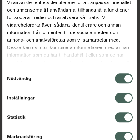
Vi använder enhetsidentifierare för att anpassa innehållet
Aktuella erbjudanden
och annonserna till användarna, tillhandahålla funktioner
för sociala medier och analysera vår trafik. Vi
vidarebefordrar även sådana identifierare och annan
Beskrivning
Dölj
information från din enhet till de sociala medier och
annons- och analysföretag som vi samarbetar med.
EAN:
07350124334226
Dessa kan i sin tur kombinera informationen med annan
information som du har tillhandahållit eller som de har
samlat in när du har använt deras tjänster. Samtycke till
cookies är frivilligt och du kan när som helst ändra eller
Samtyckesval
återkalla ditt samtycke via webbplatsens
Nödvändig
cookieinställningar. Ett återkallat samtycke påverkar inte
Kronans Apotek finns här för dig. Du hittar oss från Skåne i
lagligheten av behandling som skett innan återkallelsen.
syd till Lappland i norr, och online i mobilen och på
Inställningar
datorn. Oavsett vem du är så är det vårt uppdrag att
hjälpa just dig att må lite bättre. Välkommen att prata
Statistik
med oss.
Kundservice
Marknadsföring