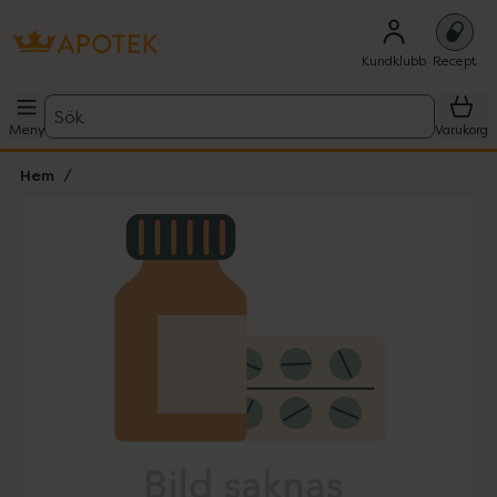
Kundklubb
Recept
Sök
Meny
Varukorg
Hem
Hoppa över Lista
Lista: . Innehåller 1 objekt.