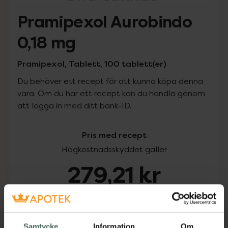
Pramipexol Aurobindo
0,18 mg
Pramipexol, Tablett, 100 tablett(er)
Du behöver ett recept för att kunna köpa denna
vara. Om du har ett recept kan du handla genom
att logga in med ditt bank-ID.
Pris med recept
Högkostnadsskyddet gäller
279,21 kr
I apotek:
279,21 kr
Köp via ditt recept
Samtycke
Information
Om