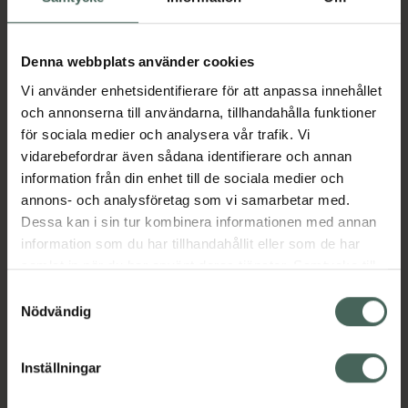
Aktuella erbjudanden
Denna webbplats använder cookies
Vi använder enhetsidentifierare för att anpassa innehållet
Beskrivning
Dölj
och annonserna till användarna, tillhandahålla funktioner
för sociala medier och analysera vår trafik. Vi
vidarebefordrar även sådana identifierare och annan
Läs alltid bipacksedeln innan
information från din enhet till de sociala medier och
användning.
annons- och analysföretag som vi samarbetar med.
Dessa kan i sin tur kombinera informationen med annan
EAN:
07046264158555
information som du har tillhandahållit eller som de har
samlat in när du har använt deras tjänster. Samtycke till
cookies är frivilligt och du kan när som helst ändra eller
Samtyckesval
Bipacksedel från FASS
Visa
återkalla ditt samtycke via webbplatsens
Nödvändig
cookieinställningar. Ett återkallat samtycke påverkar inte
lagligheten av behandling som skett innan återkallelsen.
Inställningar