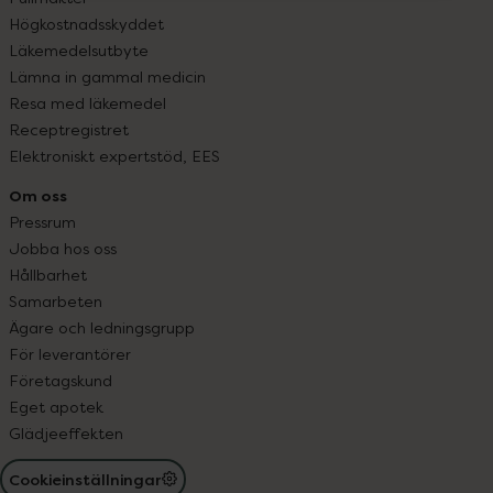
Högkostnadsskyddet
Läkemedelsutbyte
Lämna in gammal medicin
Resa med läkemedel
Receptregistret
Elektroniskt expertstöd, EES
Om oss
Pressrum
Jobba hos oss
Hållbarhet
Samarbeten
Ägare och ledningsgrupp
För leverantörer
Företagskund
Eget apotek
Glädjeeffekten
Cookieinställningar