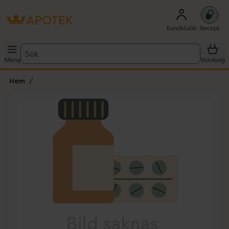
Kundklubb
Recept
Sök
Meny
Varukorg
Hem
Hoppa över Lista
Lista: . Innehåller 1 objekt.