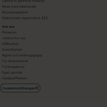
Lämna in gammal medicin
Resa med läkemedel
Receptregistret
Elektroniskt expertstöd, EES
Om oss
Pressrum
Jobba hos oss
Hållbarhet
Samarbeten
Ägare och ledningsgrupp
För leverantörer
Företagskund
Eget apotek
Glädjeeffekten
Cookieinställningar