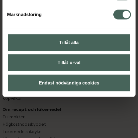
datorn. Oavsett vem du är så är det vårt uppdrag att
hjälpa just dig att må lite bättre. Välkommen att prata
Marknadsföring
med oss.
Kundservice
Kontakta oss
Tillåt alla
Vanliga frågor
Hitta apotek
Handla tryggt
Tillåt urval
Leverans, betalning och retur
Kundklubb
Endast nödvändiga cookies
Sajtens tillgänglighet
App
Köpvillkor
Om recept och läkemedel
Fullmakter
Högkostnadsskyddet
Läkemedelsutbyte