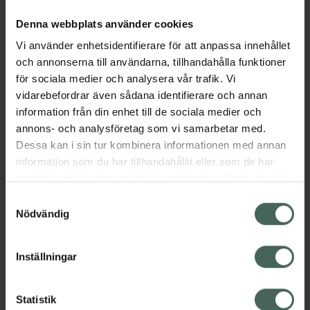
Denna webbplats använder cookies
Fler produkter från Pradaxa
Vi använder enhetsidentifierare för att anpassa innehållet
Aktuella erbjudanden
och annonserna till användarna, tillhandahålla funktioner
för sociala medier och analysera vår trafik. Vi
Beskrivning
Dölj
vidarebefordrar även sådana identifierare och annan
information från din enhet till de sociala medier och
annons- och analysföretag som vi samarbetar med.
EAN:
04048846021014
Dessa kan i sin tur kombinera informationen med annan
information som du har tillhandahållit eller som de har
samlat in när du har använt deras tjänster. Samtycke till
Bipacksedel från FASS
Visa
cookies är frivilligt och du kan när som helst ändra eller
Samtyckesval
återkalla ditt samtycke via webbplatsens
Nödvändig
cookieinställningar. Ett återkallat samtycke påverkar inte
lagligheten av behandling som skett innan återkallelsen.
Inställningar
Kronans Apotek finns här för dig. Du hittar oss från Skåne i
syd till Lappland i norr, och online i mobilen och på
Statistik