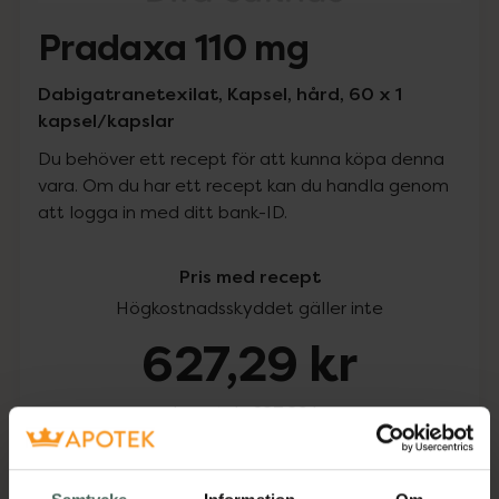
Pradaxa 110 mg
Dabigatranetexilat, Kapsel, hård, 60 x 1
kapsel/kapslar
Du behöver ett recept för att kunna köpa denna
vara. Om du har ett recept kan du handla genom
att logga in med ditt bank-ID.
Pris med recept
Högkostnadsskyddet gäller inte
627,29 kr
I apotek:
627,29 kr
Köp via ditt recept