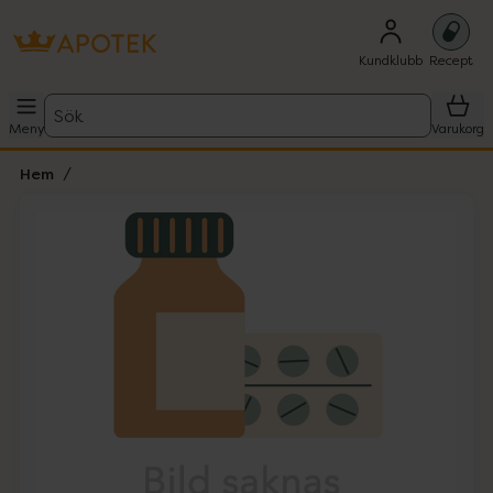
Kundklubb
Recept
Sök
Meny
Varukorg
Hem
Hoppa över Lista
Lista: . Innehåller 1 objekt.