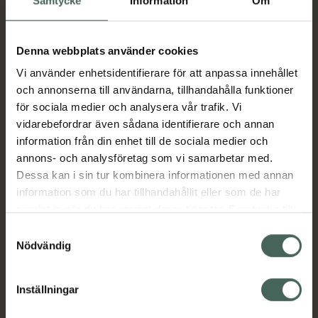
Samtycke
Information
Om
Fler produkter från Pradaxa
Aktuella erbjudanden
Denna webbplats använder cookies
Vi använder enhetsidentifierare för att anpassa innehållet
och annonserna till användarna, tillhandahålla funktioner
Beskrivning
Dölj
för sociala medier och analysera vår trafik. Vi
vidarebefordrar även sådana identifierare och annan
information från din enhet till de sociala medier och
Läs alltid bipacksedeln innan
annons- och analysföretag som vi samarbetar med.
användning.
Dessa kan i sin tur kombinera informationen med annan
EAN:
04048846014559
information som du har tillhandahållit eller som de har
samlat in när du har använt deras tjänster. Samtycke till
cookies är frivilligt och du kan när som helst ändra eller
Samtyckesval
Bipacksedel från FASS
Visa
återkalla ditt samtycke via webbplatsens
Nödvändig
cookieinställningar. Ett återkallat samtycke påverkar inte
lagligheten av behandling som skett innan återkallelsen.
Inställningar