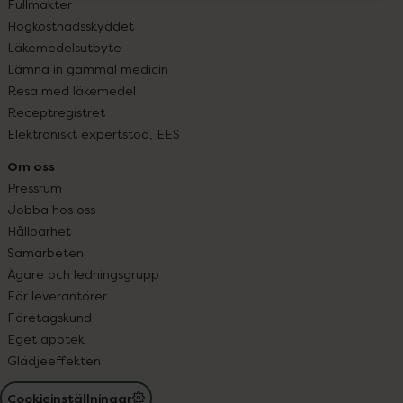
Fullmakter
Högkostnadsskyddet
Läkemedelsutbyte
Lämna in gammal medicin
Resa med läkemedel
Receptregistret
Elektroniskt expertstöd, EES
Om oss
Pressrum
Jobba hos oss
Hållbarhet
Samarbeten
Ägare och ledningsgrupp
För leverantörer
Företagskund
Eget apotek
Glädjeeffekten
Cookieinställningar