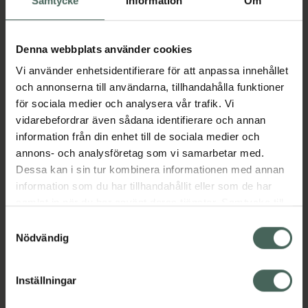
Samtycke
Information
Om
Fler produkter från Pradaxa
Aktuella erbjudanden
Denna webbplats använder cookies
Vi använder enhetsidentifierare för att anpassa innehållet
och annonserna till användarna, tillhandahålla funktioner
Beskrivning
Dölj
för sociala medier och analysera vår trafik. Vi
vidarebefordrar även sådana identifierare och annan
information från din enhet till de sociala medier och
Läs alltid bipacksedeln innan
annons- och analysföretag som vi samarbetar med.
användning.
Dessa kan i sin tur kombinera informationen med annan
EAN:
04048846014566
information som du har tillhandahållit eller som de har
samlat in när du har använt deras tjänster. Samtycke till
cookies är frivilligt och du kan när som helst ändra eller
Samtyckesval
Bipacksedel från FASS
Visa
återkalla ditt samtycke via webbplatsens
Nödvändig
cookieinställningar. Ett återkallat samtycke påverkar inte
lagligheten av behandling som skett innan återkallelsen.
Inställningar