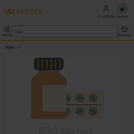
Kundklubb
Recept
Sök
Meny
Varukorg
Hem
Hoppa över Lista
Lista: . Innehåller 1 objekt.