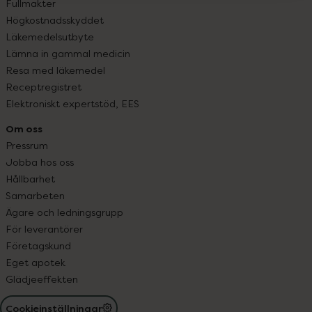
Fullmakter
Högkostnadsskyddet
Läkemedelsutbyte
Lämna in gammal medicin
Resa med läkemedel
Receptregistret
Elektroniskt expertstöd, EES
Om oss
Pressrum
Jobba hos oss
Hållbarhet
Samarbeten
Ägare och ledningsgrupp
För leverantörer
Företagskund
Eget apotek
Glädjeeffekten
Cookieinställningar