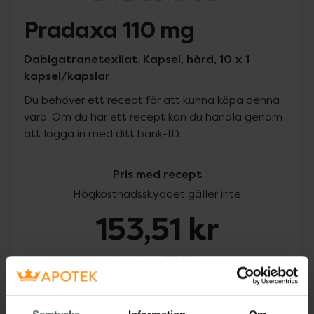
Pradaxa 110 mg
Dabigatranetexilat, Kapsel, hård, 10 x 1
kapsel/kapslar
Du behöver ett recept för att kunna köpa denna
vara. Om du har ett recept kan du handla genom
att logga in med ditt bank-ID.
Pris med recept
Högkostnadsskyddet gäller inte
153,51 kr
I apotek:
153,51 kr
Köp via ditt recept