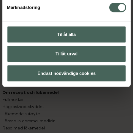
med oss.
Marknadsföring
Kundservice
Kontakta oss
Vanliga frågor
Tillåt alla
Hitta apotek
Handla tryggt
Leverans, betalning och retur
Tillåt urval
Kundklubb
Sajtens tillgänglighet
Endast nödvändiga cookies
App
Köpvillkor
Om recept och läkemedel
Fullmakter
Högkostnadsskyddet
Läkemedelsutbyte
Lämna in gammal medicin
Resa med läkemedel