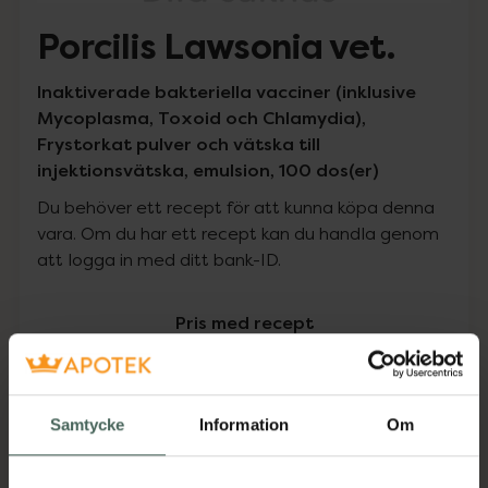
Porcilis Lawsonia vet.
Inaktiverade bakteriella vacciner (inklusive
Mycoplasma, Toxoid och Chlamydia),
Frystorkat pulver och vätska till
injektionsvätska, emulsion, 100 dos(er)
Du behöver ett recept för att kunna köpa denna
vara. Om du har ett recept kan du handla genom
att logga in med ditt bank-ID.
Pris med recept
Högkostnadsskyddet gäller inte
1495,20 kr
Samtycke
Information
Om
I apotek:
1495,20 kr