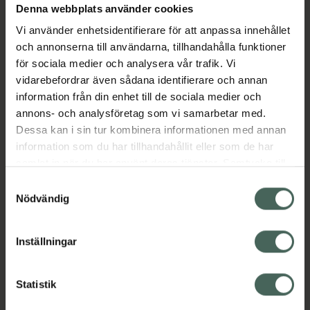
Denna webbplats använder cookies
Köp via ditt recept
Vi använder enhetsidentifierare för att anpassa innehållet
och annonserna till användarna, tillhandahålla funktioner
för sociala medier och analysera vår trafik. Vi
Aktuella erbjudanden
vidarebefordrar även sådana identifierare och annan
information från din enhet till de sociala medier och
Beskrivning
Dölj
annons- och analysföretag som vi samarbetar med.
Dessa kan i sin tur kombinera informationen med annan
EAN:
08713184196040
information som du har tillhandahållit eller som de har
samlat in när du har använt deras tjänster. Samtycke till
cookies är frivilligt och du kan när som helst ändra eller
Samtyckesval
återkalla ditt samtycke via webbplatsens
Nödvändig
cookieinställningar. Ett återkallat samtycke påverkar inte
lagligheten av behandling som skett innan återkallelsen.
Inställningar
Kronans Apotek finns här för dig. Du hittar oss från Skåne i
syd till Lappland i norr, och online i mobilen och på
datorn. Oavsett vem du är så är det vårt uppdrag att
Statistik
hjälpa just dig att må lite bättre. Välkommen att prata