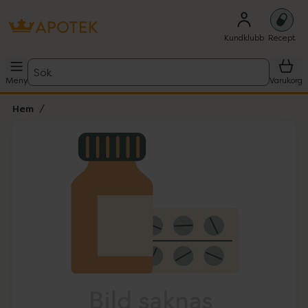
Kundklubb
Recept
Sök
Meny
Varukorg
Hem
Hoppa över Lista
Lista: . Innehåller 1 objekt.