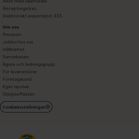
Resa med läkemedel
Receptregistret
Elektroniskt expertstöd, EES
Om oss
Pressrum
Jobba hos oss
Hållbarhet
Samarbeten
Ägare och ledningsgrupp
För leverantörer
Företagskund
Eget apotek
Glädjeeffekten
Cookieinställningar