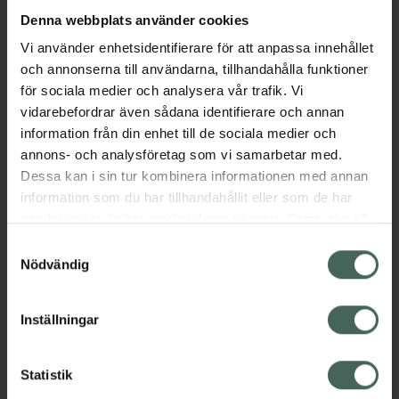
Denna webbplats använder cookies
Aktuella erbjudanden
Vi använder enhetsidentifierare för att anpassa innehållet
och annonserna till användarna, tillhandahålla funktioner
för sociala medier och analysera vår trafik. Vi
Beskrivning
Dölj
vidarebefordrar även sådana identifierare och annan
information från din enhet till de sociala medier och
EAN:
07323281005612
annons- och analysföretag som vi samarbetar med.
Dessa kan i sin tur kombinera informationen med annan
information som du har tillhandahållit eller som de har
Bipacksedel från FASS
Visa
samlat in när du har använt deras tjänster. Samtycke till
cookies är frivilligt och du kan när som helst ändra eller
Samtyckesval
återkalla ditt samtycke via webbplatsens
Nödvändig
cookieinställningar. Ett återkallat samtycke påverkar inte
lagligheten av behandling som skett innan återkallelsen.
Inställningar
Kronans Apotek finns här för dig. Du hittar oss från Skåne i
syd till Lappland i norr, och online i mobilen och på
Statistik
datorn. Oavsett vem du är så är det vårt uppdrag att