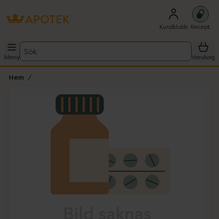
Kundklubb
Recept
Sök
Meny
Varukorg
Hem
Hoppa över Lista
Lista: . Innehåller 1 objekt.