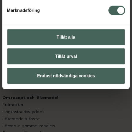
hjälpa just dig att må lite bättre. Välkommen att prata
med oss.
Marknadsföring
Kundservice
Kontakta oss
Tillåt alla
Vanliga frågor
Hitta apotek
Handla tryggt
Tillåt urval
Leverans, betalning och retur
Kundklubb
Sajtens tillgänglighet
Endast nödvändiga cookies
App
Köpvillkor
Om recept och läkemedel
Fullmakter
Högkostnadsskyddet
Läkemedelsutbyte
Lämna in gammal medicin