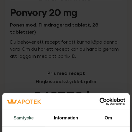
Ponvory 20 mg
Ponesimod, Filmdragerad tablett, 28
tablett(er)
Du behöver ett recept för att kunna köpa denna
vara. Om du har ett recept kan du handla genom
att logga in med ditt bank-ID.
Pris med recept
Högkostnadsskyddet gäller
9497,70 kr
I apotek:
9497,70 kr
Samtycke
Information
Om
Köp via ditt recept