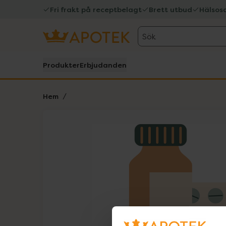
Fri frakt på receptbelagt
Brett utbud
Hälsos
Sök
Produkter
Erbjudanden
Hem
Hoppa över Lista
Lista: . Innehåller 1 objekt.