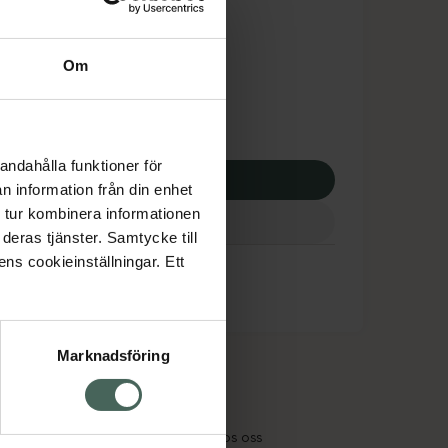
tnadsskyddet gäller
11,39 kr
Om
potek:
18511,39 kr
andahålla funktioner för
p via ditt recept
n information från din enhet
 tur kombinera informationen
deras tjänster. Samtycke till
ens cookieinställningar. Ett
Marknadsföring
cept och läkemedel
Om oss
kter
Pressrum
tnadsskyddet
Jobba hos oss