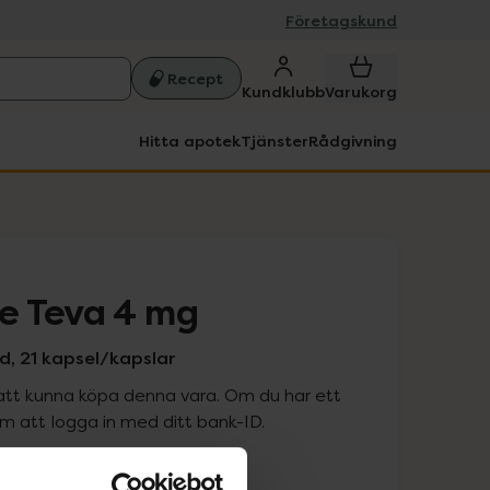
Företagskund
Recept
Kundklubb
Varukorg
Hitta apotek
Tjänster
Rådgivning
e Teva 4 mg
d, 21 kapsel/kapslar
att kunna köpa denna vara. Om du har ett
 att logga in med ditt bank-ID.
is med recept