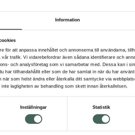
Högkos
185
Information
Dölj
I a
cookies
e för att anpassa innehållet och annonserna till användarna, tillh
Kö
vår trafik. Vi vidarebefordrar även sådana identifierare och anna
nnons- och analysföretag som vi samarbetar med. Dessa kan i sin
har tillhandahållit eller som de har samlat in när du har använt 
Visa
Aktuella erbjudanden
an när som helst ändra eller återkalla ditt samtycke via webbplats
inte lagligheten av behandling som skett innan återkallelsen.
Inställningar
Statistik
Kundservice
Om re
ån Skåne i syd
Kontakta oss
Fullma
atorn.
Vanliga frågor
Högkos