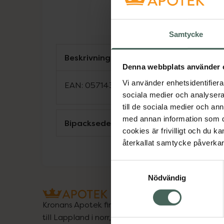
Samtycke
Beskrivning
Denna webbplats använder 
Vi använder enhetsidentifierar
EAN:
05714372016525
sociala medier och analysera 
till de sociala medier och a
med annan information som du 
Bipacksedel från FASS
cookies är frivilligt och du k
återkallat samtycke påverkar 
Samtyckesval
Nödvändig
Kronans Apotek finns här för dig. Du hittar oss fr
till Lappland i norr, och online i mobilen och på d