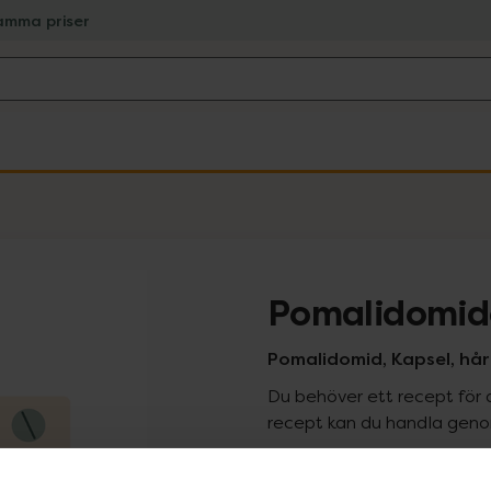
amma priser
Pomalidomid
Pomalidomid, Kapsel, hår
Du behöver ett recept för 
recept kan du handla genom
Pr