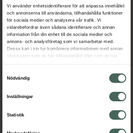
Vi använder enhetsidentifierare för att anpassa innehållet
och annonserna till användarna, tillhandahålla funktioner
Aktuella erbjudanden
för sociala medier och analysera vår trafik. Vi
vidarebefordrar även sådana identifierare och annan
Beskrivning
Dölj
information från din enhet till de sociala medier och
annons- och analysföretag som vi samarbetar med.
EAN:
03838989769369
Dessa kan i sin tur kombinera informationen med annan
information som du har tillhandahållit eller som de har
samlat in när du har använt deras tjänster. Samtycke till
cookies är frivilligt och du kan när som helst ändra eller
Samtyckesval
återkalla ditt samtycke via webbplatsens
Nödvändig
cookieinställningar. Ett återkallat samtycke påverkar inte
Kronans Apotek finns här för dig. Du hittar oss från Skåne i
lagligheten av behandling som skett innan återkallelsen.
Inställningar
syd till Lappland i norr, och online i mobilen och på
datorn. Oavsett vem du är så är det vårt uppdrag att
hjälpa just dig att må lite bättre. Välkommen att prata
Statistik
med oss.