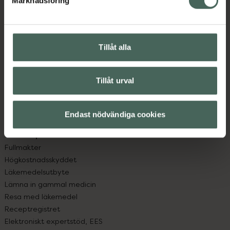
Marknadsföring
Kundservice
Kontakta oss
Vanliga frågor
Hitta apotek
Tillåt alla
Handla tryggt
Leverans, betalning och retur
Kundklubb
Tillåt urval
Sajtens tillgänglighet
App
Endast nödvändiga cookies
Köpvillkor
Om recept och läkemedel
Fullmakter
Högkostnadsskyddet
Läkemedelsutbyte
Lämna in gammal medicin
Resa med läkemedel
Receptregistret
Elektroniskt expertstöd, EES