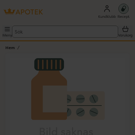
Kundklubb
Recept
Sök
Meny
Varukorg
Hem
Hoppa över Lista
Lista: . Innehåller 1 objekt.