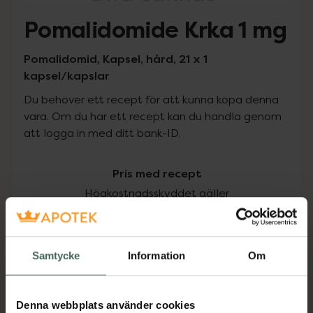
Pomalidomide Krka 1 mg
Pomalidomid, Kapsel, hård, 21 x 1
kapsel/kapslar
Du behöver ett recept för att kunna köpa denna
vara. Om du har ett recept kan du handla genom
att logga in med ditt bank-ID.
Pris med recept
Högkostnadsskyddet gäller
22337,04 kr
Samtycke
Information
Om
I apotek:
22337,04 kr
Köp via ditt recept
Denna webbplats använder cookies