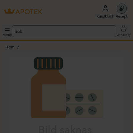
Kundklubb
Recept
Sök
Meny
Varukorg
Hem
Hoppa över Lista
Lista: . Innehåller 1 objekt.