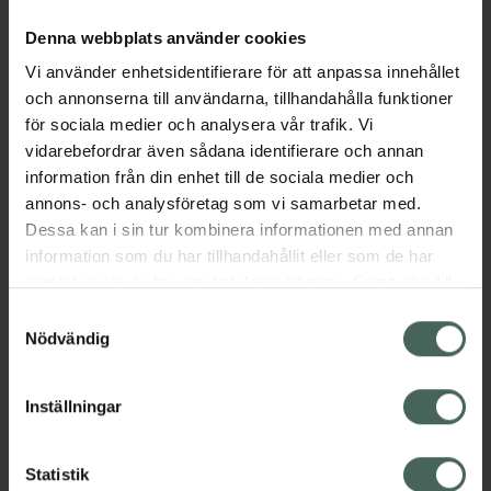
Denna webbplats använder cookies
Vi använder enhetsidentifierare för att anpassa innehållet
Aktuella erbjudanden
och annonserna till användarna, tillhandahålla funktioner
för sociala medier och analysera vår trafik. Vi
Beskrivning
Dölj
vidarebefordrar även sådana identifierare och annan
information från din enhet till de sociala medier och
annons- och analysföretag som vi samarbetar med.
EAN:
00191778015263
Dessa kan i sin tur kombinera informationen med annan
information som du har tillhandahållit eller som de har
samlat in när du har använt deras tjänster. Samtycke till
Bipacksedel från FASS
Visa
cookies är frivilligt och du kan när som helst ändra eller
Samtyckesval
återkalla ditt samtycke via webbplatsens
Nödvändig
cookieinställningar. Ett återkallat samtycke påverkar inte
lagligheten av behandling som skett innan återkallelsen.
Inställningar
Kronans Apotek finns här för dig. Du hittar oss från Skåne i
syd till Lappland i norr, och online i mobilen och på
Statistik