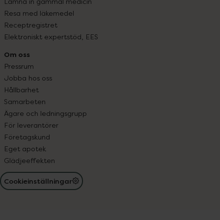
Lämna in gammal medicin
Resa med läkemedel
Receptregistret
Elektroniskt expertstöd, EES
Om oss
Pressrum
Jobba hos oss
Hållbarhet
Samarbeten
Ägare och ledningsgrupp
För leverantörer
Företagskund
Eget apotek
Glädjeeffekten
Cookieinställningar