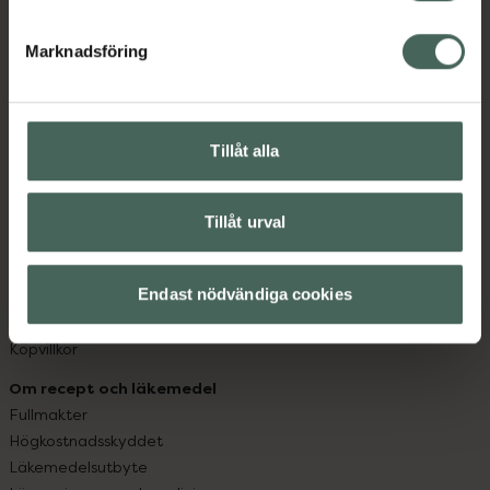
datorn. Oavsett vem du är så är det vårt uppdrag att
hjälpa just dig att må lite bättre. Välkommen att prata
Marknadsföring
med oss.
Kundservice
Kontakta oss
Tillåt alla
Vanliga frågor
Hitta apotek
Handla tryggt
Tillåt urval
Leverans, betalning och retur
Kundklubb
Endast nödvändiga cookies
Sajtens tillgänglighet
App
Köpvillkor
Om recept och läkemedel
Fullmakter
Högkostnadsskyddet
Läkemedelsutbyte