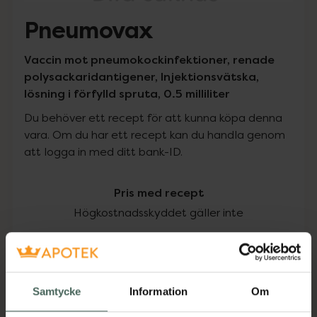
Pneumovax
Vaccin mot pneumokockinfektioner, renade
polysackaridantigener, Injektionsvätska,
lösning i förfylld spruta, 0.5 milliliter
Du behöver ett recept för att kunna köpa denna
vara. Om du har ett recept kan du handla genom
att logga in med ditt bank-ID.
Pris med recept
Högkostnadsskyddet gäller inte
359,50 kr
I apotek:
359,50 kr
Samtycke
Information
Om
Köp via ditt recept