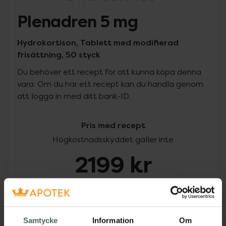
Plenadren 5 mg
Hydrokortison, Tablett med modifierad
frisättning, 50 styck
Du behöver ett recept för att kunna köpa denna
vara. Om du har ett recept kan du handla genom
att logga in med ditt bank-ID.
Pris med recept
Högkostnadsskyddet gäller inte
2199 kr
I apotek:
2199 kr
Köp via ditt recept
Samtycke
Information
Om