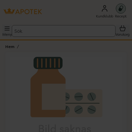
Kundklubb
Recept
Sök
Meny
Varukorg
Hem
Hoppa över Lista
Lista: . Innehåller 1 objekt.