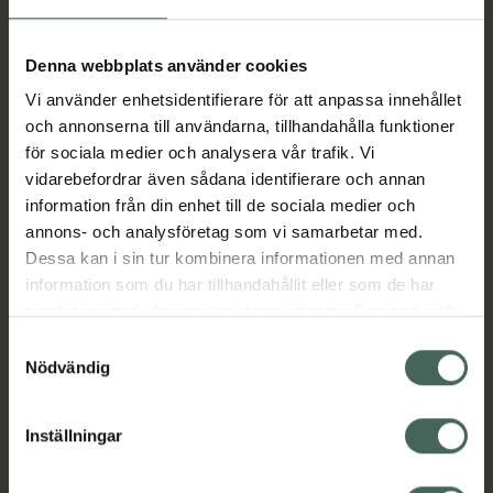
Aktuella erbjudanden
Denna webbplats använder cookies
Vi använder enhetsidentifierare för att anpassa innehållet
Beskrivning
Dölj
och annonserna till användarna, tillhandahålla funktioner
för sociala medier och analysera vår trafik. Vi
vidarebefordrar även sådana identifierare och annan
Läs alltid bipacksedeln innan
information från din enhet till de sociala medier och
användning.
annons- och analysföretag som vi samarbetar med.
Dessa kan i sin tur kombinera informationen med annan
EAN:
05060147020151
information som du har tillhandahållit eller som de har
samlat in när du har använt deras tjänster. Samtycke till
cookies är frivilligt och du kan när som helst ändra eller
Bipacksedel från FASS
Visa
Samtyckesval
återkalla ditt samtycke via webbplatsens
Nödvändig
cookieinställningar. Ett återkallat samtycke påverkar inte
lagligheten av behandling som skett innan återkallelsen.
Inställningar