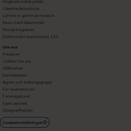
Högkostnadsskyddet
Läkemedelsutbyte
Lämna in gammal medicin
Resa med läkemedel
Receptregistret
Elektroniskt expertstöd, EES
Om oss
Pressrum
Jobba hos oss
Hållbarhet
Samarbeten
Ägare och ledningsgrupp
För leverantörer
Företagskund
Eget apotek
Glädjeeffekten
Cookieinställningar