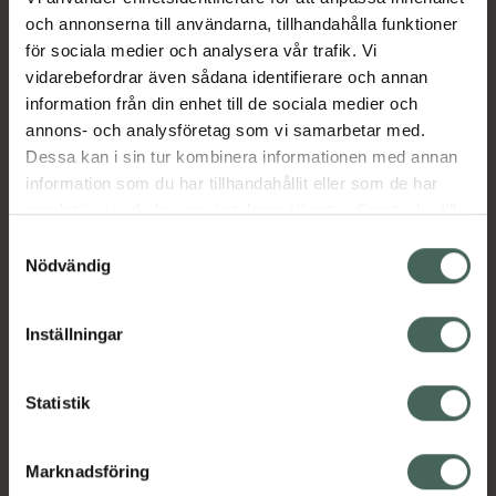
Ansiktsvård för män
Ansiktsvård för män
och annonserna till användarna, tillhandahålla funktioner
Ansiktsvård för män
Hudvård
för sociala medier och analysera vår trafik. Vi
Hudvård för män
Hudvård för män
vidarebefordrar även sådana identifierare och annan
information från din enhet till de sociala medier och
annons- och analysföretag som vi samarbetar med.
Omdömen
Visa
Dessa kan i sin tur kombinera informationen med annan
information som du har tillhandahållit eller som de har
samlat in när du har använt deras tjänster. Samtycke till
Innehåll
Visa
cookies är frivilligt och du kan när som helst ändra eller
Samtyckesval
återkalla ditt samtycke via webbplatsens
Nödvändig
cookieinställningar. Ett återkallat samtycke påverkar inte
Instruktioner
Visa
lagligheten av behandling som skett innan återkallelsen.
Inställningar
Statistik
Upptäck flera produkter inom
Ansiktsvård
Ansiktsvård för män
Marknadsföring