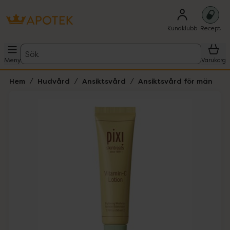
Kundklubb
Recept
Sök
Meny
Varukorg
Hem
Hudvård
Ansiktsvård
Ansiktsvård för män
Hoppa över Lista
Lista: . Innehåller 1 objekt.