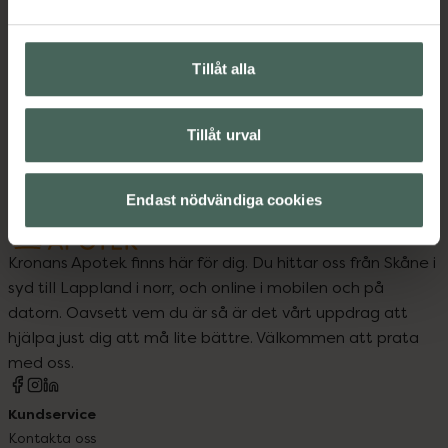
Ansiktsvård för män
Ansiktsvård för män
Tillåt alla
Ansiktsvård för män
Hudvård
Hudvård för män
Hudvård för män
Tillåt urval
Endast nödvändiga cookies
Kronans Apotek finns här för dig. Du hittar oss från Skåne i
syd till Lappland i norr, och online i mobilen och på
datorn. Oavsett vem du är så är det vårt uppdrag att
hjälpa just dig att må lite bättre. Välkommen att prata
med oss.
Kundservice
Kontakta oss