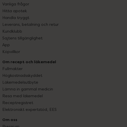
Vanliga frågor
Hitta apotek
Handla tryggt
Leverans, betalning och retur
Kundklubb
Sajtens tillgänglighet
App
Köpvillkor
Om recept och läkemedel
Fullmakter
Högkostnadsskyddet
Läkemedelsutbyte
Lämna in gammal medicin
Resa med läkemedel
Receptregistret
Elektroniskt expertstöd, EES
Om oss
Pressrum