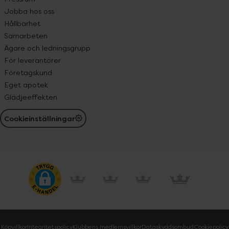
Jobba hos oss
Hållbarhet
Samarbeten
Ägare och ledningsgrupp
För leverantörer
Företagskund
Eget apotek
Glädjeeffekten
Cookieinställningar
Köpvillkor
Integritetspolicy
Klubbens medlemsvillkor
Dataskyddsombud
Cookiepolicy