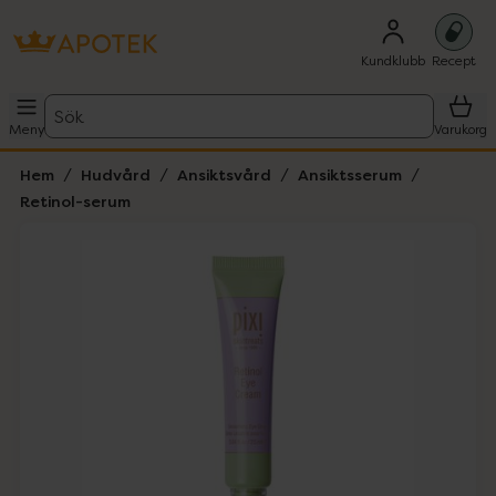
Kundklubb
Recept
Sök
Meny
Varukorg
Hem
Hudvård
Ansiktsvård
Ansiktsserum
Retinol-serum
Hoppa över Lista
Lista: . Innehåller 1 objekt.