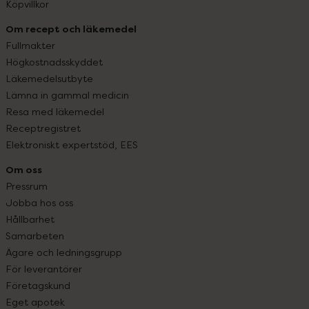
Köpvillkor
Om recept och läkemedel
Fullmakter
Högkostnadsskyddet
Läkemedelsutbyte
Lämna in gammal medicin
Resa med läkemedel
Receptregistret
Elektroniskt expertstöd, EES
Om oss
Pressrum
Jobba hos oss
Hållbarhet
Samarbeten
Ägare och ledningsgrupp
För leverantörer
Företagskund
Eget apotek