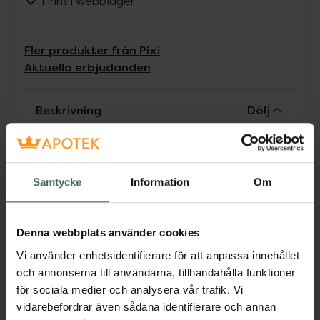
Finns i webblager
Fler produkter från Pixi
Aktuella erbjudanden
Beskrivning
Dölj
Retinol Eye Cream ökar fastheten, lugnar och
skyddar ögonområdet samt minskar
Samtycke
Information
Om
synligheten av fina linjer. Vegansk.
Jämförpris
13560 kr
/
l
EAN:
00885190830190
Denna webbplats använder cookies
Vi använder enhetsidentifierare för att anpassa innehållet
Kategorier:
och annonserna till användarna, tillhandahålla funktioner
Ansiktsserum
Ansiktsvård
Hudvård
för sociala medier och analysera vår trafik. Vi
Retinol-serum
Ögonkräm
vidarebefordrar även sådana identifierare och annan