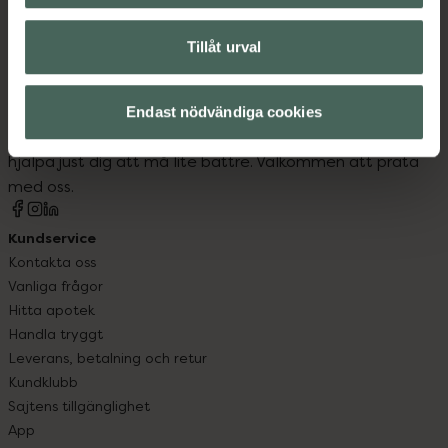
Tillåt urval
Kronans Apotek finns här för dig. Du hittar oss från Skåne i
syd till Lappland i norr, och online i mobilen och på
Endast nödvändiga cookies
datorn. Oavsett vem du är så är det vårt uppdrag att
hjälpa just dig att må lite bättre. Välkommen att prata
med oss.
Kundservice
Kontakta oss
Vanliga frågor
Hitta apotek
Handla tryggt
Leverans, betalning och retur
Kundklubb
Sajtens tillgänglighet
App