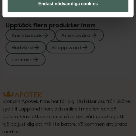
Endast nödvändiga cookies
Upptäck flera produkter inom
Ansiktsmask
Ansiktsvård
Hudvård
Kroppsvård
Lermask
Kronans Apotek finns här för dig. Du hittar oss från Skåne i
syd till Lappland i norr, och online i mobilen och på
datorn. Oavsett vem du är så är det vårt uppdrag att
hjälpa just dig att må lite bättre. Välkommen att prata
med oss.