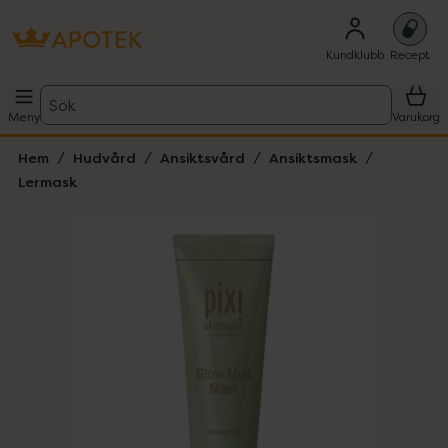
Kundklubb
Recept
Sök
Meny
Varukorg
Hem
Hudvård
Ansiktsvård
Ansiktsmask
Lermask
Hoppa över Lista
Lista: . Innehåller 1 objekt.