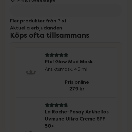
Finns i webblager
Fler produkter från Pixi
Aktuella erbjudanden
Köps ofta tillsammans
5 av 5 i omdöme
Pixi Glow Mud Mask
Ansiktsmask. 45 ml
Pris online
279 kr
4.8 av 5 i omdöme
La Roche-Posay Anthelios
Uvmune Ultra Creme SPF
50+