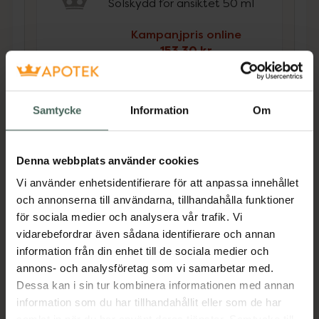
Solskydd för ansiktet 50 ml
Kampanjpris online
153,30 kr
Tidigare pris:
219 kr
Köp båda för
:
432,30 kr
Samtycke
Information
Om
Köp båda
Denna webbplats använder cookies
Beskrivning
Dölj
Vi använder enhetsidentifierare för att anpassa innehållet
och annonserna till användarna, tillhandahålla funktioner
för sociala medier och analysera vår trafik. Vi
Glow Mud Mask har en rengörande och
vidarebefordrar även sådana identifierare och annan
balanserande effekt på huden. Den
information från din enhet till de sociala medier och
mineralrika masken absorberar olja, avlägsnar
annons- och analysföretag som vi samarbetar med.
orenheter, och hjälper till att reducera
Dessa kan i sin tur kombinera informationen med annan
blemmor samtidigt som den ger ett
information som du har tillhandahållit eller som de har
energigivande lyft för din hy. Kaolin och