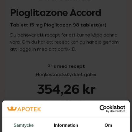
Pioglitazone Accord
Tablett 15 mg Pioglitazon 98 tablett(er)
Du behöver ett recept för att kunna köpa denna
vara. Om du har ett recept kan du handla genom
att logga in med ditt bank-ID.
Pris med recept
Högkostnadsskyddet gäller
354,26 kr
I apotek:
354,26 kr
Köp via ditt recept
Samtycke
Information
Om