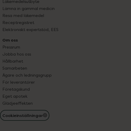
Läkemedelsutbyte
Lämna in gammal medicin
Resa med läkemedel
Receptregistret
Elektroniskt expertstöd, EES
Om oss
Pressrum
Jobba hos oss
Hållbarhet
Samarbeten
Ägare och ledningsgrupp
För leverantörer
Företagskund
Eget apotek
Glädjeeffekten
Cookieinställningar