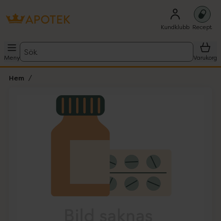
Kundklubb
Recept
Sök
Meny
Varukorg
Hem
Hoppa över Lista
Lista: . Innehåller 1 objekt.