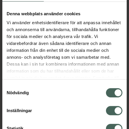
Aktuella erbjudanden
Denna webbplats använder cookies
Vi använder enhetsidentifierare för att anpassa innehållet
Beskrivning
Dölj
och annonserna till användarna, tillhandahålla funktioner
för sociala medier och analysera vår trafik. Vi
vidarebefordrar även sådana identifierare och annan
Läs alltid bipacksedeln innan
information från din enhet till de sociala medier och
användning.
annons- och analysföretag som vi samarbetar med.
EAN:
05055565701553
Dessa kan i sin tur kombinera informationen med annan
information som du har tillhandahållit eller som de har
samlat in när du har använt deras tjänster. Samtycke till
Bipacksedel från FASS
Visa
cookies är frivilligt och du kan när som helst ändra eller
Samtyckesval
återkalla ditt samtycke via webbplatsens
Nödvändig
cookieinställningar. Ett återkallat samtycke påverkar inte
lagligheten av behandling som skett innan återkallelsen.
Inställningar
Kronans Apotek finns här för dig. Du hittar oss från Skåne i
Statistik