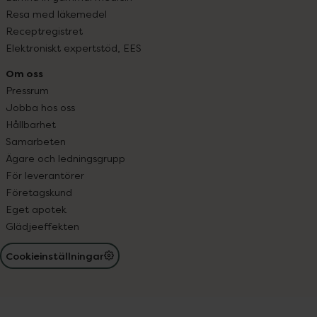
Resa med läkemedel
Receptregistret
Elektroniskt expertstöd, EES
Om oss
Pressrum
Jobba hos oss
Hållbarhet
Samarbeten
Ägare och ledningsgrupp
För leverantörer
Företagskund
Eget apotek
Glädjeeffekten
Cookieinställningar