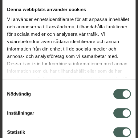
Denna webbplats använder cookies
Aktuella erbjudanden
Vi använder enhetsidentifierare för att anpassa innehållet
och annonserna till användarna, tillhandahålla funktioner
för sociala medier och analysera vår trafik. Vi
Beskrivning
Dölj
vidarebefordrar även sådana identifierare och annan
information från din enhet till de sociala medier och
EAN:
05055565701522
annons- och analysföretag som vi samarbetar med.
Dessa kan i sin tur kombinera informationen med annan
information som du har tillhandahållit eller som de har
samlat in när du har använt deras tjänster. Samtycke till
Bipacksedel från FASS
Visa
cookies är frivilligt och du kan när som helst ändra eller
Samtyckesval
återkalla ditt samtycke via webbplatsens
Nödvändig
cookieinställningar. Ett återkallat samtycke påverkar inte
lagligheten av behandling som skett innan återkallelsen.
Inställningar
Kronans Apotek finns här för dig. Du hittar oss från Skåne i
syd till Lappland i norr, och online i mobilen och på
Statistik
datorn. Oavsett vem du är så är det vårt uppdrag att