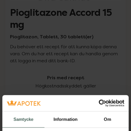
Pioglitazone Accord 15
mg
Pioglitazon, Tablett, 30 tablett(er)
Du behöver ett recept för att kunna köpa denna
vara. Om du har ett recept kan du handla genom
att logga in med ditt bank-ID.
Pris med recept
Högkostnadsskyddet gäller
147,92 kr
I apotek:
147,92 kr
Samtycke
Information
Om
Köp via ditt recept