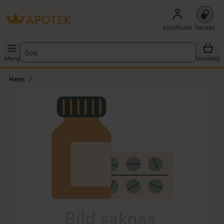
Kundklubb
Recept
Sök
Meny
Varukorg
Hem
Hoppa över Lista
Lista: . Innehåller 1 objekt.