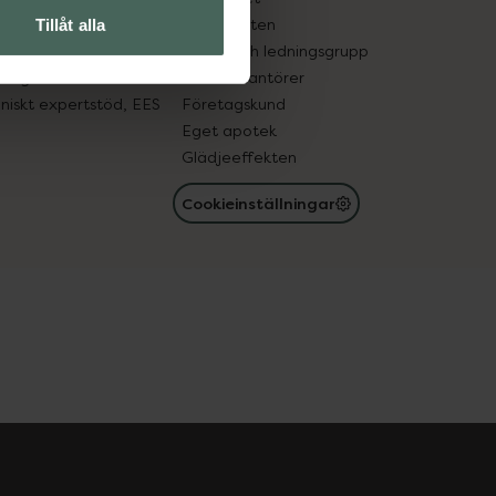
in gammal medicin
Samarbeten
Tillåt alla
med läkemedel
Ägare och ledningsgrupp
registret
För leverantörer
oniskt expertstöd, EES
Företagskund
Eget apotek
Glädjeeffekten
Cookieinställningar