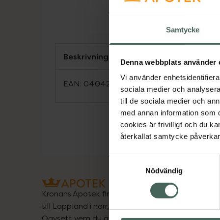
Samtycke
Beskrivning
Denna webbplats använder 
Vi använder enhetsidentifierar
EAN:
04042668305482
sociala medier och analysera 
till de sociala medier och a
med annan information som du 
cookies är frivilligt och du k
återkallat samtycke påverkar 
Samtyckesval
Nödvändig
Kronans Apotek finns här för dig. Du hittar oss fr
till Lappland i norr, och online i mobilen och på d
Oavsett vem du är så är det vårt uppdrag att hjä