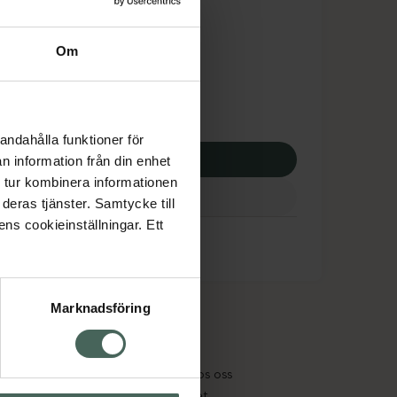
dsskyddet gäller inte
21 kr
Om
 apotek:
521 kr
andahålla funktioner för
p via ditt recept
n information från din enhet
 tur kombinera informationen
deras tjänster. Samtycke till
ens cookieinställningar. Ett
Marknadsföring
cept och läkemedel
Om oss
kter
Pressrum
tnadsskyddet
Jobba hos oss
edelsutbyte
Hållbarhet