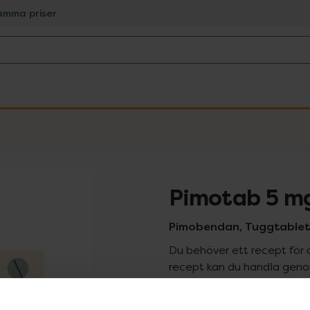
amma priser
Pimotab 5 m
Pimobendan, Tuggtablett,
Du behöver ett recept för 
recept kan du handla genom
Pr