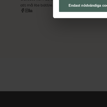
att må lite bättre. Välkommen att prata med os
Endast nödvändiga co