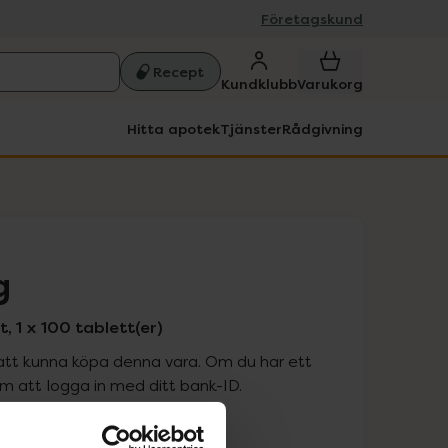
Företagskund
Recept
Kundklubb
Varukorg
Hitta apotek
Tjänster
Rådgivning
g
 1 x 100 tablett(er)
att kunna köpa denna vara. Om du har ett
 att logga in med ditt bank-ID.
is med recept