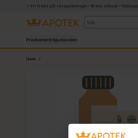
Fri frakt på receptbelagt
Brett utbud
Hälsos
Sök
Produkter
Erbjudanden
Hem
Hoppa över Lista
Lista: . Innehåller 1 objekt.