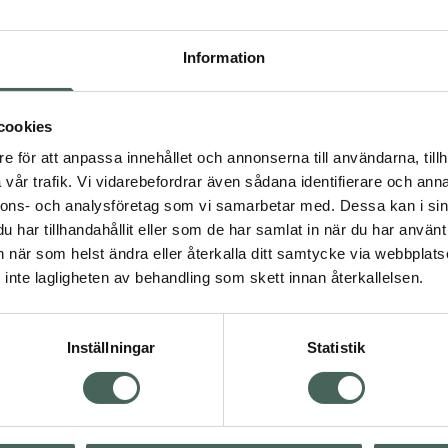
Högkostna
5
Information
Dölj
cookies
I
e för att anpassa innehållet och annonserna till användarna, tillh
Kö
vår trafik. Vi vidarebefordrar även sådana identifierare och anna
nnons- och analysföretag som vi samarbetar med. Dessa kan i sin
har tillhandahållit eller som de har samlat in när du har använt 
an när som helst ändra eller återkalla ditt samtycke via webbplats
Aktuella erbjudanden
inte lagligheten av behandling som skett innan återkallelsen.
Inställningar
Statistik
Kundservice
Om re
ån Skåne i syd
Kontakta oss
Fullma
atorn.
Vanliga frågor
Högkos
lpa just dig
Hitta apotek
Läkem