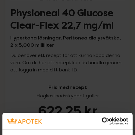
Physioneal 40 Glucose
Clear-Flex 22,7 mg/ml
Hypertona lösningar, Peritonealdialysvätska,
2 x 5,000 milliliter
Du behöver ett recept för att kunna köpa denna
vara. Om du har ett recept kan du handla genom
att logga in med ditt bank-ID.
Pris med recept
Högkostnadsskyddet gäller
622,25 kr
I apotek:
622,25 kr