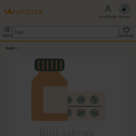
Kundklubb
Recept
Sök
Meny
Varukorg
Hem
Hoppa över Lista
Lista: . Innehåller 1 objekt.