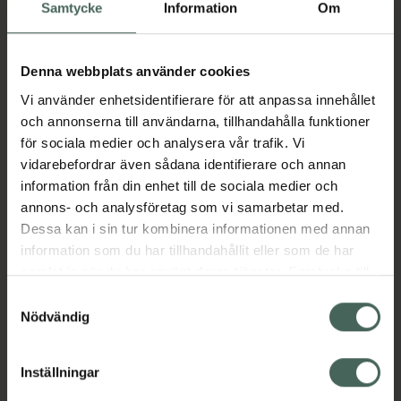
Köp via ditt recept
Samtycke
Information
Om
Denna webbplats använder cookies
Aktuella erbjudanden
Vi använder enhetsidentifierare för att anpassa innehållet
och annonserna till användarna, tillhandahålla funktioner
Beskrivning
Dölj
för sociala medier och analysera vår trafik. Vi
vidarebefordrar även sådana identifierare och annan
information från din enhet till de sociala medier och
Läs alltid bipacksedeln innan
annons- och analysföretag som vi samarbetar med.
användning.
Dessa kan i sin tur kombinera informationen med annan
EAN:
05413760353593
information som du har tillhandahållit eller som de har
samlat in när du har använt deras tjänster. Samtycke till
cookies är frivilligt och du kan när som helst ändra eller
Samtyckesval
återkalla ditt samtycke via webbplatsens
Nödvändig
Bipacksedel från FASS
Visa
cookieinställningar. Ett återkallat samtycke påverkar inte
lagligheten av behandling som skett innan återkallelsen.
Inställningar