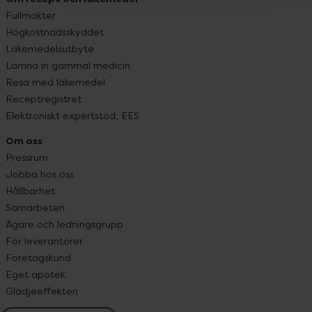
Fullmakter
Högkostnadsskyddet
Läkemedelsutbyte
Lämna in gammal medicin
Resa med läkemedel
Receptregistret
Elektroniskt expertstöd, EES
Om oss
Pressrum
Jobba hos oss
Hållbarhet
Samarbeten
Ägare och ledningsgrupp
För leverantörer
Företagskund
Eget apotek
Glädjeeffekten