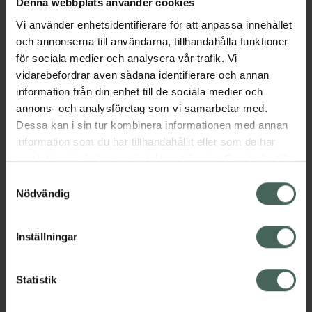
Denna webbplats använder cookies
PHYSIOMER Normal Jet & Spray innehåller
Vi använder enhetsidentifierare för att anpassa innehållet
naturligt, isotont havsvatten. Havsvattnet
och annonserna till användarna, tillhandahålla funktioner
kommer från Saint-Malokusten och är
för sociala medier och analysera vår trafik. Vi
naturligt rikt på mineraler och spårämnen.
vidarebefordrar även sådana identifierare och annan
Havsvattenlösningen i kombination med den
information från din enhet till de sociala medier och
unika, sterila förpackningen gör att
annons- och analysföretag som vi samarbetar med.
PHYSIOMER Normal Jet & Spray effektivt
Dessa kan i sin tur kombinera informationen med annan
rensar, sköljer och avlägsnar överflödigt slem.
information som du har tillhandahållit eller som de har
Den fuktar och återställer nässlemhinnan och
samlat in när du har använt deras tjänster. Samtycke till
förebygger sekundära infektioner i öron, näsa
cookies är frivilligt och du kan när som helst ändra eller
Samtyckesval
och hals.
återkalla ditt samtycke via webbplatsens
Nödvändig
Jämförpris
1000 kr
/
l
cookieinställningar. Ett återkallat samtycke påverkar inte
lagligheten av behandling som skett innan återkallelsen.
EAN:
07319861011494
Inställningar
Kategorier:
Förkylning och feber
Snuva och nästäppa
Statistik