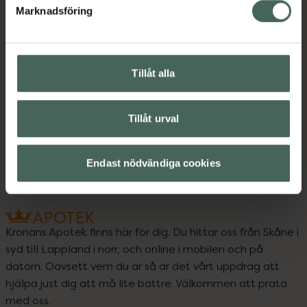
Marknadsföring
Instruktioner
Visa
Tillåt alla
Upptäck flera produkter inom
Förkylning och feber
Tillåt urval
Snuva och nästäppa
Endast nödvändiga cookies
Kronans Apotek finns här för dig. Du hittar oss från Skåne i
syd till Lappland i norr, och online i mobilen och på
datorn. Oavsett vem du är så är det vårt uppdrag att
hjälpa just dig att må lite bättre. Välkommen att prata
med oss.