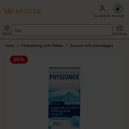
Kundklubb
Recept
Sök
Meny
Varukorg
Hem
Förkylning och feber
Snuva och nästäppa
20%
Hoppa över Lista
Lista: . Innehåller 1 objekt.