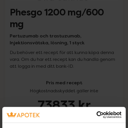
Phesgo 1200 mg/600
mg
Pertuzumab och trastuzumab,
Injektionsvätska, lösning, 1 styck
Du behöver ett recept för att kunna köpa denna
vara. Om du har ett recept kan du handla genom
att logga in med ditt bank-ID.
Pris med recept
Högkostnadsskyddet gäller inte
73833 kr
I apotek:
73833 kr