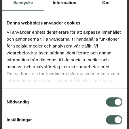
Köp via ditt recept
Samtycke
Information
Om
Denna webbplats använder cookies
Aktuella erbjudanden
Vi använder enhetsidentifierare för att anpassa innehållet
och annonserna till användarna, tillhandahålla funktioner
Beskrivning
Dölj
för sociala medier och analysera vår trafik. Vi
vidarebefordrar även sådana identifierare och annan
information från din enhet till de sociala medier och
Läs alltid bipacksedeln innan
annons- och analysföretag som vi samarbetar med.
användning.
Dessa kan i sin tur kombinera informationen med annan
EAN:
07613326036054
information som du har tillhandahållit eller som de har
samlat in när du har använt deras tjänster. Samtycke till
cookies är frivilligt och du kan när som helst ändra eller
Samtyckesval
återkalla ditt samtycke via webbplatsens
Nödvändig
Bipacksedel från FASS
Visa
cookieinställningar. Ett återkallat samtycke påverkar inte
lagligheten av behandling som skett innan återkallelsen.
Inställningar