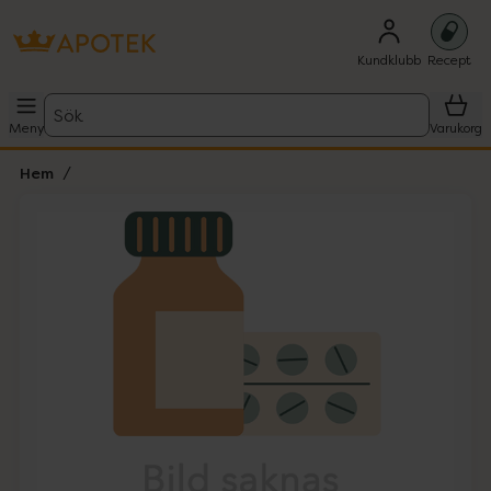
Kundklubb
Recept
Sök
Meny
Varukorg
Hem
Hoppa över Lista
Lista: . Innehåller 1 objekt.