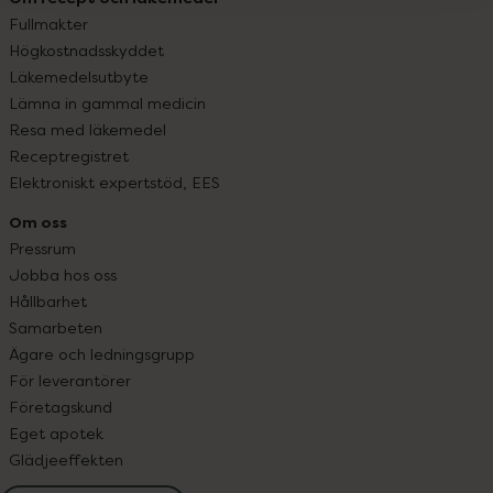
Fullmakter
Högkostnadsskyddet
Läkemedelsutbyte
Lämna in gammal medicin
Resa med läkemedel
Receptregistret
Elektroniskt expertstöd, EES
Om oss
Pressrum
Jobba hos oss
Hållbarhet
Samarbeten
Ägare och ledningsgrupp
För leverantörer
Företagskund
Eget apotek
Glädjeeffekten