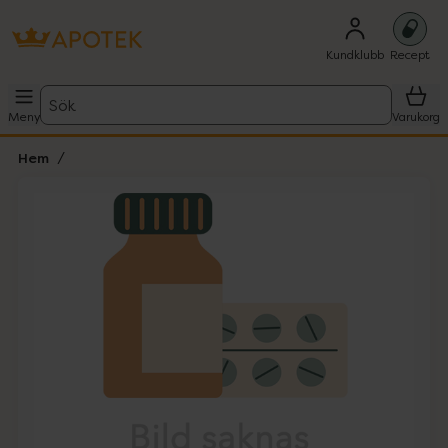
Kundklubb
Recept
Sök
Meny
Varukorg
Hem
Hoppa över Lista
Lista: . Innehåller 1 objekt.