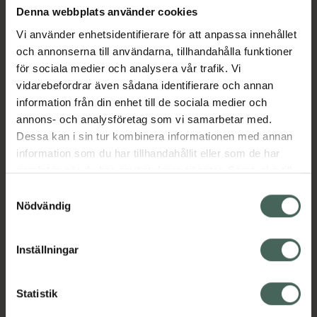
Denna webbplats använder cookies
Vi använder enhetsidentifierare för att anpassa innehållet
Aktuella erbjudanden
och annonserna till användarna, tillhandahålla funktioner
för sociala medier och analysera vår trafik. Vi
vidarebefordrar även sådana identifierare och annan
Beskrivning
Dölj
information från din enhet till de sociala medier och
annons- och analysföretag som vi samarbetar med.
Läs alltid bipacksedeln innan
Dessa kan i sin tur kombinera informationen med annan
användning.
information som du har tillhandahållit eller som de har
samlat in när du har använt deras tjänster. Samtycke till
cookies är frivilligt och du kan när som helst ändra eller
Samtyckesval
återkalla ditt samtycke via webbplatsens
Nödvändig
cookieinställningar. Ett återkallat samtycke påverkar inte
lagligheten av behandling som skett innan återkallelsen.
Inställningar
Kronans Apotek finns här för dig. Du hittar oss från Skåne i
syd till Lappland i norr, och online i mobilen och på
datorn. Oavsett vem du är så är det vårt uppdrag att
Statistik
hjälpa just dig att må lite bättre. Välkommen att prata