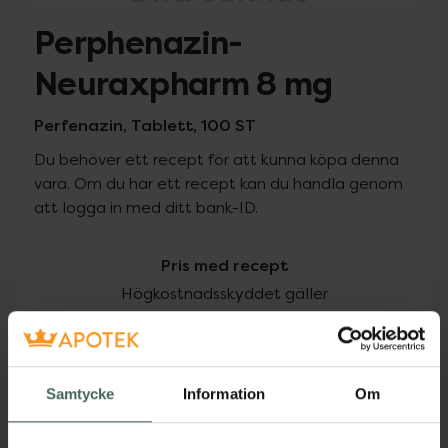
Perphenazin-
Neuraxpharm 8 mg
Perfenazin, Tablett, 100 ST
Du behöver ett recept för att kunna köpa denna
vara. Om du har ett recept kan du handla genom
att logga in med ditt bank-ID.
Pris med recept
Högkostnadsskyddet gäller
499,25 kr
I apotek:
499,25 kr
Samtycke
Information
Om
Köp via ditt recept