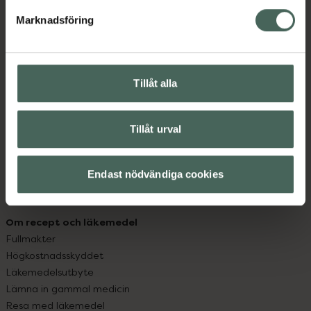
med oss.
Marknadsföring
Kundservice
Kontakta oss
Vanliga frågor
Tillåt alla
Hitta apotek
Handla tryggt
Tillåt urval
Leverans, betalning och retur
Kundklubb
Sajtens tillgänglighet
Endast nödvändiga cookies
App
Köpvillkor
Om recept och läkemedel
Fullmakter
Högkostnadsskyddet
Läkemedelsutbyte
Lämna in gammal medicin
Resa med läkemedel