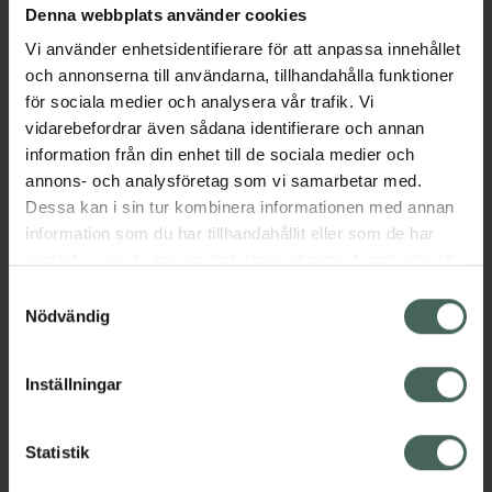
Denna webbplats använder cookies
Aktuella erbjudanden
Vi använder enhetsidentifierare för att anpassa innehållet
och annonserna till användarna, tillhandahålla funktioner
Beskrivning
Dölj
för sociala medier och analysera vår trafik. Vi
vidarebefordrar även sådana identifierare och annan
information från din enhet till de sociala medier och
Läs alltid bipacksedeln innan
annons- och analysföretag som vi samarbetar med.
användning.
Dessa kan i sin tur kombinera informationen med annan
EAN:
07046264157152
information som du har tillhandahållit eller som de har
samlat in när du har använt deras tjänster. Samtycke till
cookies är frivilligt och du kan när som helst ändra eller
Samtyckesval
återkalla ditt samtycke via webbplatsens
Nödvändig
cookieinställningar. Ett återkallat samtycke påverkar inte
lagligheten av behandling som skett innan återkallelsen.
Inställningar
Kronans Apotek finns här för dig. Du hittar oss från Skåne i
syd till Lappland i norr, och online i mobilen och på
datorn. Oavsett vem du är så är det vårt uppdrag att
Statistik
hjälpa just dig att må lite bättre. Välkommen att prata