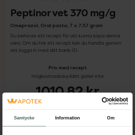
Peptinor vet 370 mg/g
Omeprazol, Oral pasta, 7 x 7.57 gram
Du behöver ett recept för att kunna köpa denna
vara. Om du har ett recept kan du handla genom
att logga in med ditt bank-ID.
Pris med recept
Högkostnadsskyddet gäller inte
1010,82 kr
I apotek:
1010,82 kr
Samtycke
Information
Om
Köp via ditt recept