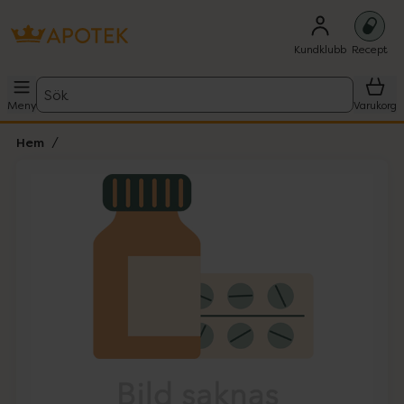
Kundklubb
Recept
Sök
Meny
Varukorg
Hem
Hoppa över Lista
Lista: . Innehåller 1 objekt.