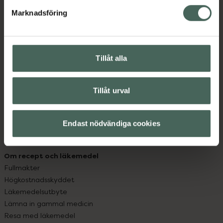
med oss.
Marknadsföring
Kundservice
Kontakta oss
Vanliga frågor
Tillåt alla
Hitta apotek
Handla tryggt
Leverans, betalning och retur
Tillåt urval
Kundklubb
Sajtens tillgänglighet
Endast nödvändiga cookies
App
Köpvillkor
Om recept och läkemedel
Fullmakter
Högkostnadsskyddet
Läkemedelsutbyte
Lämna in gammal medicin
Resa med läkemedel