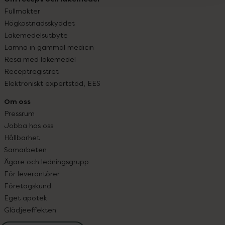
Fullmakter
Högkostnadsskyddet
Läkemedelsutbyte
Lämna in gammal medicin
Resa med läkemedel
Receptregistret
Elektroniskt expertstöd, EES
Om oss
Pressrum
Jobba hos oss
Hållbarhet
Samarbeten
Ägare och ledningsgrupp
För leverantörer
Företagskund
Eget apotek
Glädjeeffekten