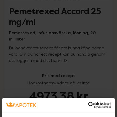
Pemetrexed Accord 25
mg/ml
Pemetrexed, Infusionsvätska, lösning, 20
milliliter
Du behöver ett recept för att kunna köpa denna
vara. Om du har ett recept kan du handla genom
att logga in med ditt bank-ID.
Pris med recept
Högkostnadsskyddet gäller inte
4973,38 kr
I apotek:
4973,38 kr