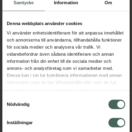
Köp via ditt recept
Samtycke
Information
Om
Denna webbplats använder cookies
Aktuella erbjudanden
Vi använder enhetsidentifierare för att anpassa innehållet
och annonserna till användarna, tillhandahålla funktioner
Beskrivning
Dölj
för sociala medier och analysera vår trafik. Vi
vidarebefordrar även sådana identifierare och annan
information från din enhet till de sociala medier och
Läs alltid bipacksedeln innan
annons- och analysföretag som vi samarbetar med.
användning.
Dessa kan i sin tur kombinera informationen med annan
EAN:
05055565768907
information som du har tillhandahållit eller som de har
samlat in när du har använt deras tjänster. Samtycke till
cookies är frivilligt och du kan när som helst ändra eller
Samtyckesval
återkalla ditt samtycke via webbplatsens
Nödvändig
Bipacksedel från FASS
Visa
cookieinställningar. Ett återkallat samtycke påverkar inte
lagligheten av behandling som skett innan återkallelsen.
Inställningar