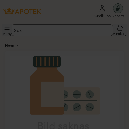
Kundklubb
Recept
Sök
Meny
Varukorg
Hem
Hoppa över Lista
Lista: . Innehåller 1 objekt.