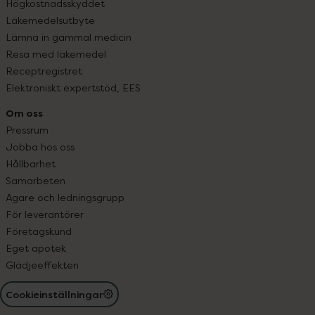
Högkostnadsskyddet
Läkemedelsutbyte
Lämna in gammal medicin
Resa med läkemedel
Receptregistret
Elektroniskt expertstöd, EES
Om oss
Pressrum
Jobba hos oss
Hållbarhet
Samarbeten
Ägare och ledningsgrupp
För leverantörer
Företagskund
Eget apotek
Glädjeeffekten
Cookieinställningar