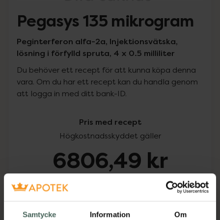
Pegasys 135 mikrogram
Peginterferon alfa-2a, Injektionsvätska,
lösning i förfylld spruta, 4 x 0.5 milliliter
Du behöver ett recept för att kunna köpa denna
vara. Om du har ett recept kan du handla genom
att logga in med ditt bank-ID.
Pris med recept
Högkostnadsskyddet gäller
6806,49 kr
I apotek:
6806,49 kr
Köp via ditt recept
Samtycke
Information
Om