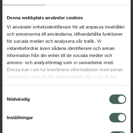
Aktuella erbjudanden
Denna webbplats använder cookies
Vi använder enhetsidentifierare för att anpassa innehållet
Beskrivning
Dölj
och annonserna till användarna, tillhandahålla funktioner
för sociala medier och analysera vår trafik. Vi
vidarebefordrar även sådana identifierare och annan
Läs alltid bipacksedeln innan
information från din enhet till de sociala medier och
användning.
annons- och analysföretag som vi samarbetar med.
Dessa kan i sin tur kombinera informationen med annan
EAN:
07046263936581
information som du har tillhandahållit eller som de har
samlat in när du har använt deras tjänster. Samtycke till
cookies är frivilligt och du kan när som helst ändra eller
Bipacksedel från FASS
Visa
Samtyckesval
återkalla ditt samtycke via webbplatsens
Nödvändig
cookieinställningar. Ett återkallat samtycke påverkar inte
lagligheten av behandling som skett innan återkallelsen.
Inställningar