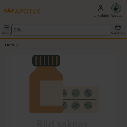
Kundklubb
Recept
Sök
Meny
Varukorg
Hem
Hoppa över Lista
Lista: . Innehåller 1 objekt.