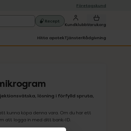
Företagskund
Recept
Kundklubb
Varukorg
Hitta apotek
Tjänster
Rådgivning
 mikrogram
ektionsvätska, lösning i förfylld spruta,
att kunna köpa denna vara. Om du har ett
 att logga in med ditt bank-ID.