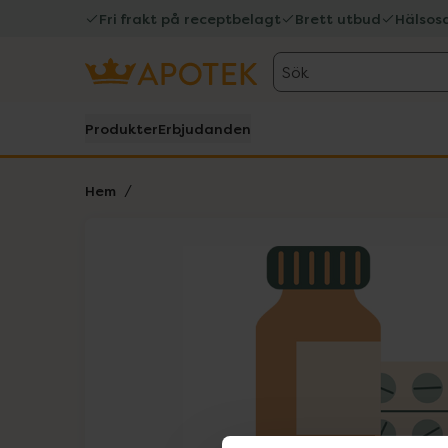
Fri frakt på receptbelagt
Brett utbud
Hälsos
Sök
Produkter
Erbjudanden
Hem
Hoppa över Lista
Lista: . Innehåller 1 objekt.