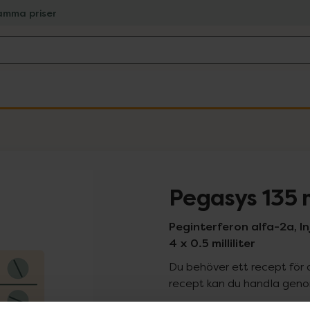
amma priser
Pegasys 135
Peginterferon alfa-2a, Inj
4 x 0.5 milliliter
Du behöver ett recept för 
recept kan du handla genom