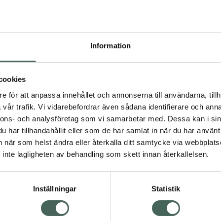
Pr
Högkos
680
Information
Dölj
I a
cookies
dning.
e för att anpassa innehållet och annonserna till användarna, tillh
Kö
vår trafik. Vi vidarebefordrar även sådana identifierare och anna
nnons- och analysföretag som vi samarbetar med. Dessa kan i sin
har tillhandahållit eller som de har samlat in när du har använt 
Aktuella erbjudanden
an när som helst ändra eller återkalla ditt samtycke via webbplats
Visa
inte lagligheten av behandling som skett innan återkallelsen.
Inställningar
Statistik
Kundservice
Om re