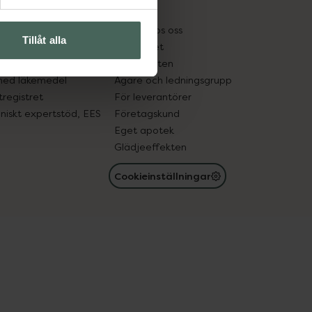
kter
Pressrum
tnadsskyddet
Jobba hos oss
Tillåt alla
edelsutbyte
Hållbarhet
in gammal medicin
Samarbeten
med läkemedel
Ägare och ledningsgrupp
registret
För leverantörer
oniskt expertstöd, EES
Företagskund
Eget apotek
Glädjeeffekten
Cookieinställningar