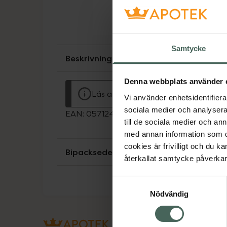
Samtycke
Beskrivning
Denna webbplats använder 
Läs alltid bipacksedeln innan använ
Vi använder enhetsidentifierar
sociala medier och analysera 
EAN:
05712440002661
till de sociala medier och a
med annan information som du 
cookies är frivilligt och du k
Bipacksedel från FASS
återkallat samtycke påverkar 
Samtyckesval
Nödvändig