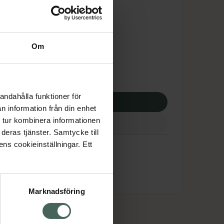
is med recept
tnadsskyddet gäller
7,10 kr
Om
potek:
6807,10 kr
andahålla funktioner för
p via ditt recept
n information från din enhet
 tur kombinera informationen
deras tjänster. Samtycke till
ens cookieinställningar. Ett
Marknadsföring
cept och läkemedel
Om oss