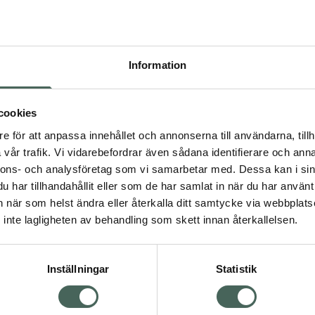
Pr
Högkos
787
Information
Dölj
I a
cookies
dning.
e för att anpassa innehållet och annonserna till användarna, tillh
Kö
vår trafik. Vi vidarebefordrar även sådana identifierare och anna
nnons- och analysföretag som vi samarbetar med. Dessa kan i sin
har tillhandahållit eller som de har samlat in när du har använt 
Aktuella erbjudanden
an när som helst ändra eller återkalla ditt samtycke via webbplats
Visa
inte lagligheten av behandling som skett innan återkallelsen.
Inställningar
Statistik
Kundservice
Om re