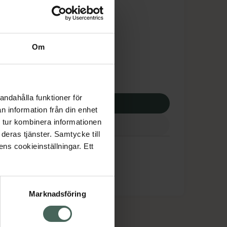
is med recept
tnadsskyddet gäller
8,96 kr
Om
potek:
7878,96 kr
andahålla funktioner för
p via ditt recept
n information från din enhet
 tur kombinera informationen
deras tjänster. Samtycke till
ens cookieinställningar. Ett
Marknadsföring
cept och läkemedel
Om oss