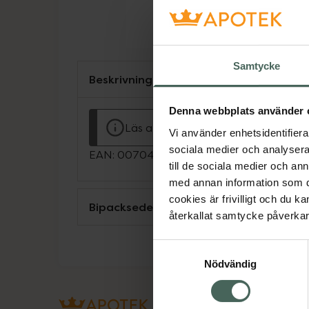
Samtycke
Beskrivning
Denna webbplats använder 
Läs alltid bipacksedeln innan använ
Vi använder enhetsidentifierar
sociala medier och analysera 
EAN:
00704626048222
till de sociala medier och a
med annan information som du 
cookies är frivilligt och du k
Bipacksedel från FASS
återkallat samtycke påverkar 
Samtyckesval
Nödvändig