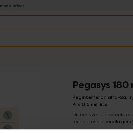
amma priser
Pegasys 180
Peginterferon alfa-2a, Inj
4 x 0.5 milliliter
Du behöver ett recept för 
recept kan du handla genom