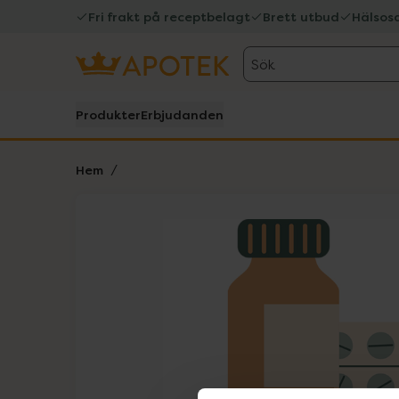
Fri frakt på receptbelagt
Brett utbud
Hälsos
Sök
Produkter
Erbjudanden
Hem
Hoppa över Lista
Lista: . Innehåller 1 objekt.