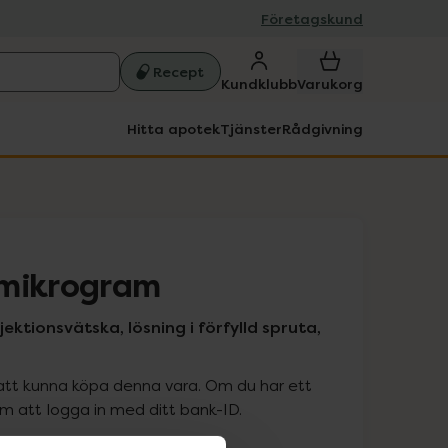
Företagskund
Recept
Kundklubb
Varukorg
Hitta apotek
Tjänster
Rådgivning
 mikrogram
ektionsvätska, lösning i förfylld spruta,
att kunna köpa denna vara. Om du har ett
 att logga in med ditt bank-ID.