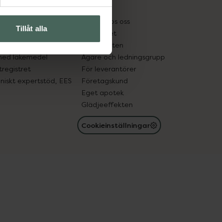
kter
Pressrum
tnadsskyddet
Jobba hos oss
Tillåt alla
edelsutbyte
Hållbarhet
in gammal medicin
Samarbeten
med läkemedel
Ägare och ledningsgrupp
registret
För leverantörer
oniskt expertstöd, EES
Företagskund
Eget apotek
Glädjeeffekten
Cookieinställningar