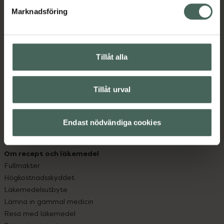
med oss.
Marknadsföring
Kundservice
Kontakta oss
Vanliga frågor
Tillåt alla
Hitta apotek
Handla tryggt
Leverans, betalning och retur
Tillåt urval
Kundklubb
Sajtens tillgänglighet
Endast nödvändiga cookies
App
Köpvillkor
Om recept och läkemedel
Fullmakter
Högkostnadsskyddet
Läkemedelsutbyte
Lämna in gammal medicin
Resa med läkemedel