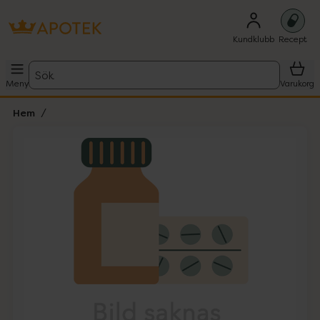
Kundklubb
Recept
Sök
Meny
Varukorg
Hem
Hoppa över Lista
Lista: . Innehåller 1 objekt.