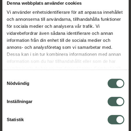
Denna webbplats använder cookies
Aktuella erbjudanden
Vi använder enhetsidentifierare för att anpassa innehållet
och annonserna till användarna, tillhandahålla funktioner
Beskrivning
Dölj
för sociala medier och analysera vår trafik. Vi
vidarebefordrar även sådana identifierare och annan
information från din enhet till de sociala medier och
EAN:
08436027473879
annons- och analysföretag som vi samarbetar med.
Dessa kan i sin tur kombinera informationen med annan
information som du har tillhandahållit eller som de har
Bipacksedel från FASS
Visa
samlat in när du har använt deras tjänster. Samtycke till
cookies är frivilligt och du kan när som helst ändra eller
Samtyckesval
återkalla ditt samtycke via webbplatsens
Nödvändig
cookieinställningar. Ett återkallat samtycke påverkar inte
lagligheten av behandling som skett innan återkallelsen.
Inställningar
Kronans Apotek finns här för dig. Du hittar oss från Skåne i
syd till Lappland i norr, och online i mobilen och på
datorn. Oavsett vem du är så är det vårt uppdrag att
Statistik
hjälpa just dig att må lite bättre. Välkommen att prata